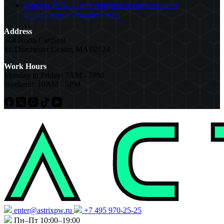
Скидка 25 % — при покупке и комплексном
подключении онлайн-кассы
Address
304 North Cardinal
St. Dorchester Center, MA 02124
Work Hours
Monday to Friday: 7AM - 7PM
Weekend: 10AM - 5PM
enter@astrixpw.ru
+7 495 970-25-25
Пн–Пт 10:00–19:00