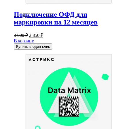
Подключение ОФД для
маркировки на 12 месяцев
Первоначальная
Текущая
3 000
₽
2 850
₽
цена
цена:
В корзину
составляла
2
Купить в один клик
3
850 ₽.
000 ₽.