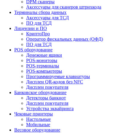
DPM сканеры
Аксессуары для сканеров штрихкода
Терминалы сбора данных
Аксессуары для ТСД
ПО для ТСД
Лицензии и ПО
КриптоПро
Оператор фискальных данных (ОФД)
ПО для ТСД
POS оборудование
Денежные ящики
POS-мониторы
POS-терминалы
POS-компьютеры
Программируемые клавиатуры
Дисплеи QR-кодов без NFC
Дисплеи покупателя
Банковское оборудование
Детекторы банкнот
Дисплеи покупателя
Устройства эквайринга
Чековые принтеры
Настольные
Мобильные
Весовое оборудование