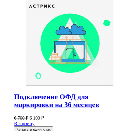
Подключение ОФД для
маркировки на 36 месяцев
Первоначальная
Текущая
6 700
₽
6 100
₽
цена
цена:
В корзину
составляла
6
Купить в один клик