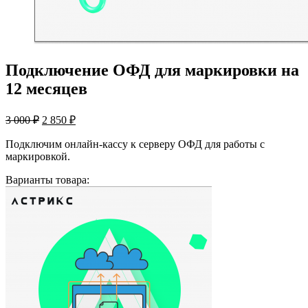
Подключение ОФД для маркировки на
12 месяцев
Первоначальная
Текущая
3 000
₽
2 850
₽
цена
цена:
составляла
2
Подключим онлайн-кассу к серверу ОФД для работы с
3
маркировкой.
850 ₽.
000 ₽.
Варианты товара: