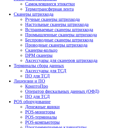
Самоклеящиеся этикетки
Термотрансферная лента
Сканеры штрихкода
Ручные сканеры штрихкода
Настольные сканеры штрихкода
Встраиваемые сканеры штрихкода
Промышленные сканеры штрихкода
Беспроводные сканеры штрихкода
Проводные сканеры штрихкода
Сканеры-кольцо
DPM сканеры
Аксессуары для сканеров штрихкода
Терминалы сбора данных
Аксессуары для ТСД
ПО для ТСД
Лицензии и ПО
КриптоПро
Оператор фискальных данных (ОФД)
ПО для ТСД
POS оборудование
Денежные ящики
POS-мониторы
POS-терминалы
POS-компьютеры
Программируемые клавиатуры