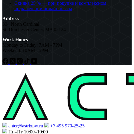
Скидка 25 % — при покупке и комплексном
подключении онлайн-кассы
Address
304 North Cardinal
St. Dorchester Center, MA 02124
Work Hours
Monday to Friday: 7AM - 7PM
Weekend: 10AM - 5PM
enter@astrixpw.ru
+7 495 970-25-25
Пн–Пт 10:00–19:00