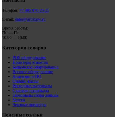
Контакты
Телефон:
+7 495 970-25-25
E-mail:
enter@astrixpw.ru
Время работы:
Пн — Пт
10:00 — 19:00
Категории товаров
POS оборудование
Принтеры этикеток
Банковское оборудование
Весовое оборудование
Лицензии и ПО
Онлайн-кассы
Расходные материалы
Сканеры штрихкода
Терминалы сбора данных
Услуги
Чековые принтеры
Полезные ссылки