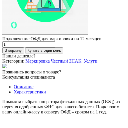
Подключение ОФД для маркировки на 12 месяцев
Количество
товара
В корзину
Купить в один клик
Подключение
Нашли дешевле?
ОФД
Категории:
Маркировка Честный ЗНАК
,
Услуги
для
маркировки
Появились вопросы о товаре?
на
Консультация специалиста
12
месяцев
Описание
Характеристики
Поможем выбрать оператора фискальных данных (ОФД) из
перечня одобренных ФНС для вашего бизнеса. Подключим
вашу онлайн-кассу к серверу ОФД – сроком на 1 год.