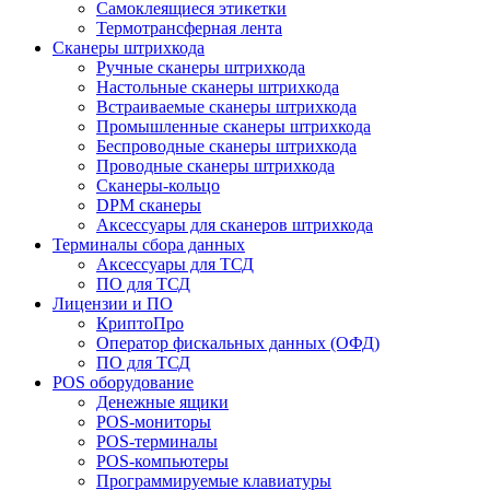
Самоклеящиеся этикетки
Термотрансферная лента
Сканеры штрихкода
Ручные сканеры штрихкода
Настольные сканеры штрихкода
Встраиваемые сканеры штрихкода
Промышленные сканеры штрихкода
Беспроводные сканеры штрихкода
Проводные сканеры штрихкода
Сканеры-кольцо
DPM сканеры
Аксессуары для сканеров штрихкода
Терминалы сбора данных
Аксессуары для ТСД
ПО для ТСД
Лицензии и ПО
КриптоПро
Оператор фискальных данных (ОФД)
ПО для ТСД
POS оборудование
Денежные ящики
POS-мониторы
POS-терминалы
POS-компьютеры
Программируемые клавиатуры