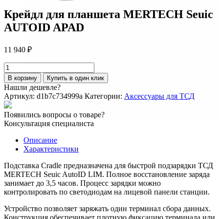
Крейдл для планшета MERTECH Seuic
AUTOID APAD
11 940
₽
Количество
товара
В корзину
Купить в один клик
Крейдл
Нашли дешевле?
для
Артикул:
d1b7c734999a
Категории:
Аксессуары для ТСД
планшета
MERTECH
Появились вопросы о товаре?
Seuic
Консультация специалиста
AUTOID
APAD
Описание
Характеристики
Подставка Cradle предназначена для быстрой подзарядки ТСД
MERTECH Seuic AutoID LIM. Полное восстановление заряда
занимает до 3,5 часов. Процесс зарядки можно
контролировать по светодиодам на лицевой панели станции.
Устройство позволяет заряжать один терминал сбора данных.
Конструкция обеспечивает плотную фиксацию терминала или