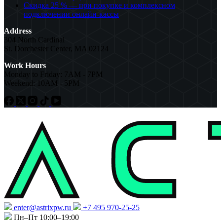
Скидка 25 % — при покупке и комплексном
подключении онлайн-кассы
Address
304 North Cardinal
St. Dorchester Center, MA 02124
Work Hours
Monday to Friday: 7AM - 7PM
Weekend: 10AM - 5PM
enter@astrixpw.ru
+7 495 970-25-25
Пн–Пт 10:00–19:00