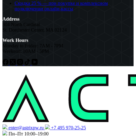
Скидка 25 % — при покупке и комплексном
подключении онлайн-кассы
Address
304 North Cardinal
St. Dorchester Center, MA 02124
Work Hours
Monday to Friday: 7AM - 7PM
Weekend: 10AM - 5PM
enter@astrixpw.ru
+7 495 970-25-25
Пн–Пт 10:00–19:00