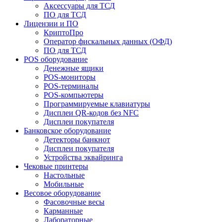
Аксессуары для ТСД
ПО для ТСД
Лицензии и ПО
КриптоПро
Оператор фискальных данных (ОФД)
ПО для ТСД
POS оборудование
Денежные ящики
POS-мониторы
POS-терминалы
POS-компьютеры
Программируемые клавиатуры
Дисплеи QR-кодов без NFC
Дисплеи покупателя
Банковское оборудование
Детекторы банкнот
Дисплеи покупателя
Устройства эквайринга
Чековые принтеры
Настольные
Мобильные
Весовое оборудование
Фасовочные весы
Карманные
Лабораторные