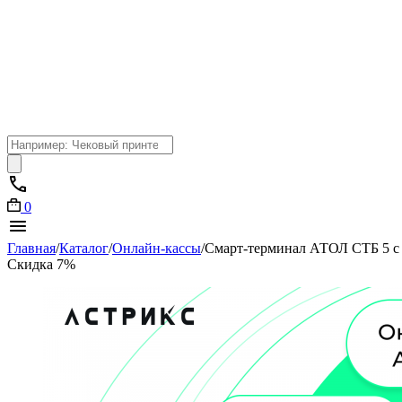
Поиск
товаров
0
Главная
/
Каталог
/
Онлайн-кассы
/
Смарт-терминал АТОЛ СТБ 5 с
Скидка 7%