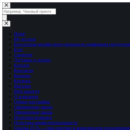
Перейти
к
Поиск
сути
товаров
Home
My account
Бесплатная онлайн консультация по цифровым продуктам
Блог
Гарантия
Доставка и оплата
Каталог
Контакты
Корзина
Корзина
Магазин
Мой аккаунт
О компании
Общие настройки
Оформление заказа
Оформление заказа
Политика возврата
Политика конфиденциальности
Скидка 25 % — при покупке и комплексном подключени