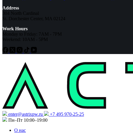
Address
304 North Cardinal
St. Dorchester Center, MA 02124
Work Hours
Monday to Friday: 7AM - 7PM
Weekend: 10AM - 5PM
enter@astrixpw.ru
+7 495 970-25-25
Пн–Пт 10:00–19:00
О нас