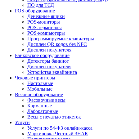
ПО для ТСД
POS оборудование
Денежные ящики
POS-мониторы
POS-терминалы
POS-компьютеры
Программируемые клавиатуры
Дисплеи QR-кодов без NFC
Дисплеи покупателя
Банковское оборудование
Детекторы банкнот
Дисплеи покупателя
Устройства эквайринга
Чековые принтеры
Настольные
Мобильные
Весовое оборудование
Фасовочные весы
Карманные
Лабораторные
Весы с печатью этикеток
Услуги
Услуги по 54-ФЗ онлайн-касса
Маркировка Честный ЗНАК