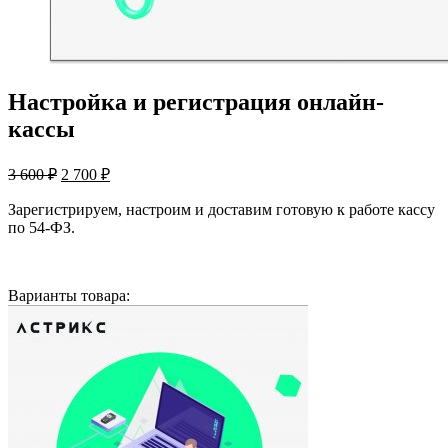
Настройка и регистрация онлайн-
кассы
Первоначальная
Текущая
3 600
₽
2 700
₽
цена
цена:
составляла
2
Зарегистрируем, настроим и доставим готовую к работе кассу
3
по 54-ФЗ.
700 ₽.
600 ₽.
Варианты товара: