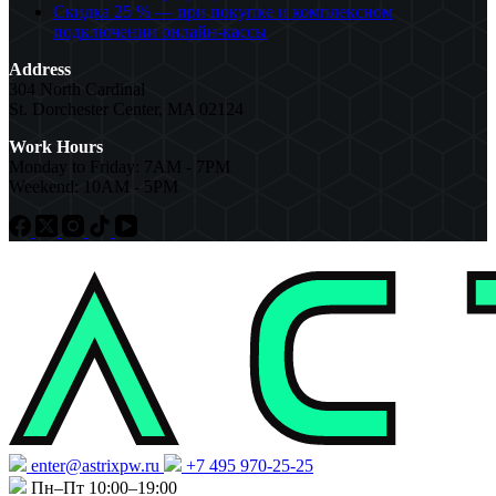
Скидка 25 % — при покупке и комплексном
подключении онлайн-кассы
Address
304 North Cardinal
St. Dorchester Center, MA 02124
Work Hours
Monday to Friday: 7AM - 7PM
Weekend: 10AM - 5PM
enter@astrixpw.ru
+7 495 970-25-25
Пн–Пт 10:00–19:00