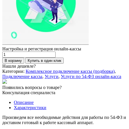
Настройка и регистрация онлайн-кассы
Количество
товара
В корзину
Купить в один клик
Настройка
Нашли дешевле?
и
Категории:
Комплексное подключение кассы (подборка)
,
регистрация
Подключение кассы
,
Услуги
,
Услуги по 54-ФЗ онлайн-касса
онлайн-
кассы
Появились вопросы о товаре?
Консультация специалиста
Описание
Характеристики
Произведем все необходимые действия для работы по 54-ФЗ и
доставим готовый к работе кассовый аппарат.