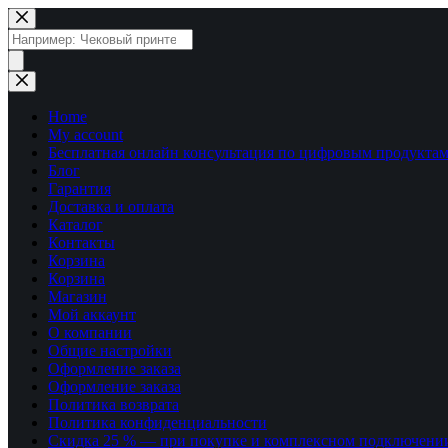
Перейти
к
Поиск
сути
товаров
Home
My account
Бесплатная онлайн консультация по цифровым продуктам
Блог
Гарантия
Доставка и оплата
Каталог
Контакты
Корзина
Корзина
Магазин
Мой аккаунт
О компании
Общие настройки
Оформление заказа
Оформление заказа
Политика возврата
Политика конфиденциальности
Скидка 25 % — при покупке и комплексном подключени