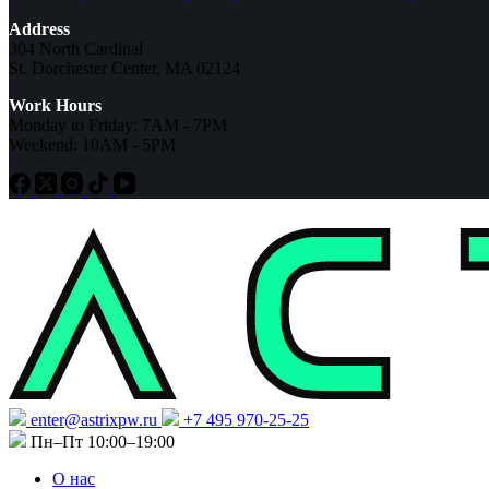
Address
304 North Cardinal
St. Dorchester Center, MA 02124
Work Hours
Monday to Friday: 7AM - 7PM
Weekend: 10AM - 5PM
enter@astrixpw.ru
+7 495 970-25-25
Пн–Пт 10:00–19:00
О нас