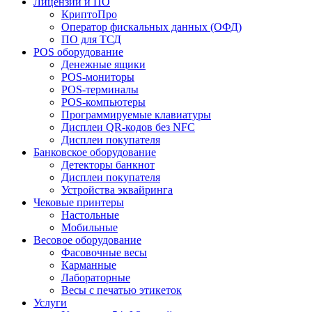
Лицензии и ПО
КриптоПро
Оператор фискальных данных (ОФД)
ПО для ТСД
POS оборудование
Денежные ящики
POS-мониторы
POS-терминалы
POS-компьютеры
Программируемые клавиатуры
Дисплеи QR-кодов без NFC
Дисплеи покупателя
Банковское оборудование
Детекторы банкнот
Дисплеи покупателя
Устройства эквайринга
Чековые принтеры
Настольные
Мобильные
Весовое оборудование
Фасовочные весы
Карманные
Лабораторные
Весы с печатью этикеток
Услуги