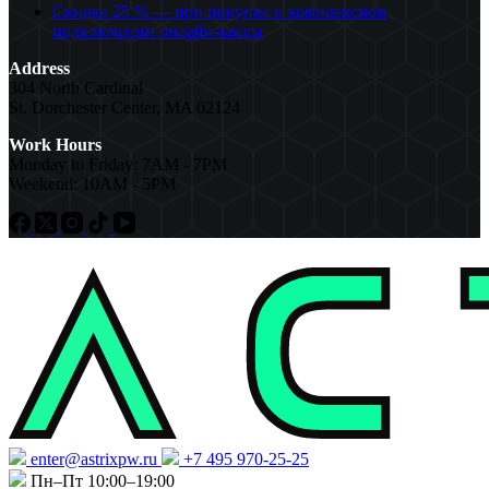
Скидка 25 % — при покупке и комплексном
подключении онлайн-кассы
Address
304 North Cardinal
St. Dorchester Center, MA 02124
Work Hours
Monday to Friday: 7AM - 7PM
Weekend: 10AM - 5PM
enter@astrixpw.ru
+7 495 970-25-25
Пн–Пт 10:00–19:00