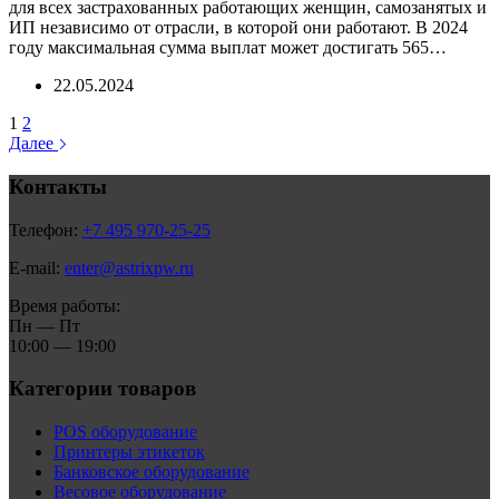
для всех застрахованных работающих женщин, самозанятых и
ИП независимо от отрасли, в которой они работают. В 2024
году максимальная сумма выплат может достигать 565…
22.05.2024
1
2
Далее
Контакты
Телефон:
+7 495 970-25-25
E-mail:
enter@astrixpw.ru
Время работы:
Пн — Пт
10:00 — 19:00
Категории товаров
POS оборудование
Принтеры этикеток
Банковское оборудование
Весовое оборудование