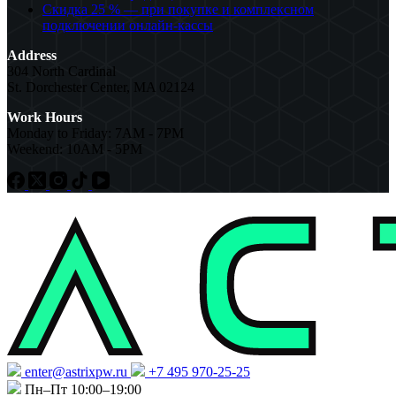
Скидка 25 % — при покупке и комплексном
подключении онлайн-кассы
Address
304 North Cardinal
St. Dorchester Center, MA 02124
Work Hours
Monday to Friday: 7AM - 7PM
Weekend: 10AM - 5PM
enter@astrixpw.ru
+7 495 970-25-25
Пн–Пт 10:00–19:00