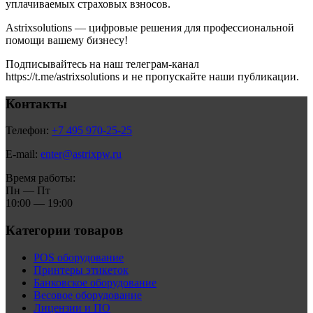
уплачиваемых страховых взносов.
Astrixsolutions — цифровые решения для профессиональной
помощи вашему бизнесу!
Подписывайтесь на наш телеграм-канал
https://t.me/astrixsolutions и не пропускайте наши публикации.
Контакты
Телефон:
+7 495 970-25-25
E-mail:
enter@astrixpw.ru
Время работы:
Пн — Пт
10:00 — 19:00
Категории товаров
POS оборудование
Принтеры этикеток
Банковское оборудование
Весовое оборудование
Лицензии и ПО