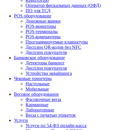
КриптоПро
Оператор фискальных данных (ОФД)
ПО для ТСД
POS оборудование
Денежные ящики
POS-мониторы
POS-терминалы
POS-компьютеры
Программируемые клавиатуры
Дисплеи QR-кодов без NFC
Дисплеи покупателя
Банковское оборудование
Детекторы банкнот
Дисплеи покупателя
Устройства эквайринга
Чековые принтеры
Настольные
Мобильные
Весовое оборудование
Фасовочные весы
Карманные
Лабораторные
Весы с печатью этикеток
Услуги
Услуги по 54-ФЗ онлайн-касса