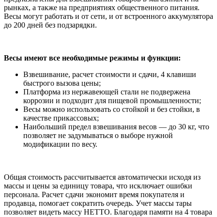
RS,
рынках, а также на предприятиях общественного питания.
кабель
Весы могут работать и от сети, и от встроенного аккумулятора
RS-
до 200 дней без подзарядки.
232,
лицензия
FDU)
с
Весы имеют все необходимые режимы и функции:
поверкой
Взвешивание, расчет стоимости и сдачи, 4 клавиши
быстрого вызова цены;
Платформа из нержавеющей стали не подвержена
коррозии и подходит для пищевой промышленности;
Весы можно использовать со стойкой и без стойки, в
качестве прикассовых;
Наибольший предел взвешивания весов — до 30 кг, что
позволяет не задумываться о выборе нужной
модификации по весу.
Общая стоимость рассчитывается автоматически исходя из
массы и цены за единицу товара, что исключает ошибки
персонала. Расчет сдачи экономит время покупателя и
продавца, помогает сократить очередь. Учет массы тары
позволяет видеть массу НЕТТО. Благодаря памяти на 4 товара