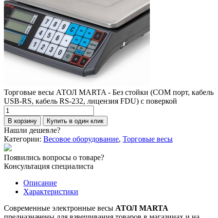
Торговые весы АТОЛ MARTA - Без стойки (СОМ порт, кабель
USB-RS, кабель RS-232, лицензия FDU) с поверкой
Количество
товара
В корзину
Купить в один клик
Торговые
Нашли дешевле?
весы
Категории:
Весовое оборудование
,
Торговые весы
АТОЛ
MARTA
Появились вопросы о товаре?
-
Консультация специалиста
Без
стойки
Описание
(СОМ
Характеристики
порт,
кабель
Современные электронные весы
АТОЛ MARTA
USB-
предназначены для взвешивания товаров в магазинах и на