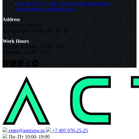
Скидка 25 % — при покупке и комплексном
подключении онлайн-кассы
Address
304 North Cardinal
St. Dorchester Center, MA 02124
Work Hours
Monday to Friday: 7AM - 7PM
Weekend: 10AM - 5PM
enter@astrixpw.ru
+7 495 970-25-25
Пн–Пт 10:00–19:00