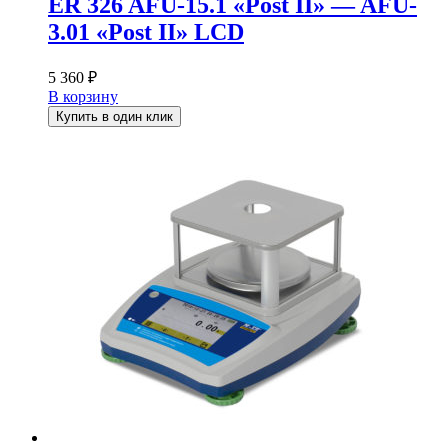
ER 326 AFU-15.1 «Post II» — AFU-
3.01 «Post II» LCD
5 360
₽
В корзину
Купить в один клик