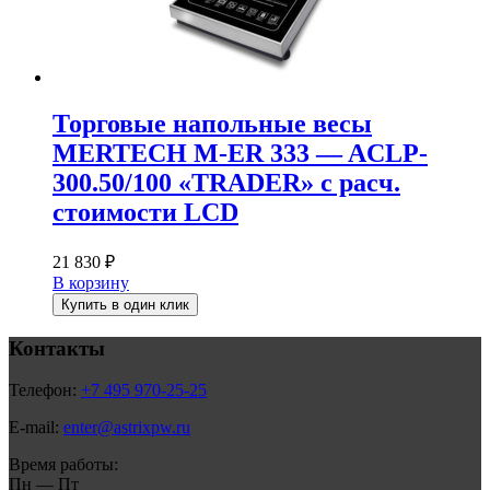
Торговые напольные весы
MERTECH M-ER 333 — ACLP-
300.50/100 «TRADER» с расч.
стоимости LCD
21 830
₽
В корзину
Купить в один клик
Контакты
Телефон:
+7 495 970-25-25
E-mail:
enter@astrixpw.ru
Время работы:
Пн — Пт