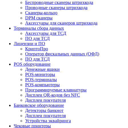
Беспроводные сканеры штрихкода
Проводные сканеры штрихкода
Сканеры-кольцо
DPM сканеры
Аксессуары для сканеров штрихкода
Терминалы сбора данных
Аксессуары для ТСД
ПО для ТСД
Лицензии и ПО
КриптоПро
Оператор фискальных данных (ОФД)
ПО для ТСД
POS оборудование
Денежные ящики
POS-мониторы
POS-терминалы
POS-компьютеры
Программируемые клавиатуры
Дисплеи QR-кодов без NFC
Дисплеи покупателя
Банковское оборудование
Детекторы банкнот
Дисплеи покупателя
Устройства эквайринга
Чековые принтеры