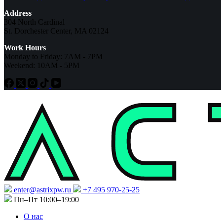
Address
304 North Cardinal
St. Dorchester Center, MA 02124
Work Hours
Monday to Friday: 7AM - 7PM
Weekend: 10AM - 5PM
enter@astrixpw.ru
+7 495 970-25-25
Пн–Пт 10:00–19:00
О нас