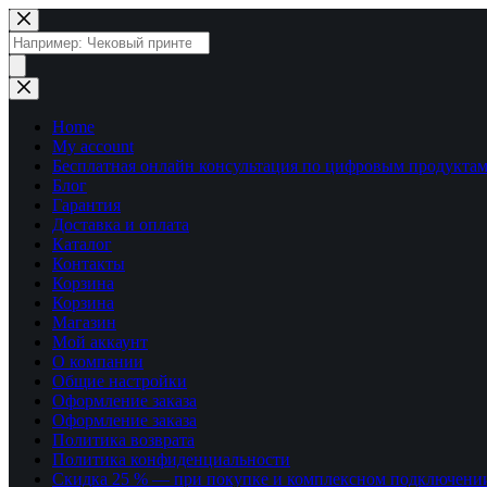
Перейти
к
Поиск
сути
товаров
Home
My account
Бесплатная онлайн консультация по цифровым продуктам
Блог
Гарантия
Доставка и оплата
Каталог
Контакты
Корзина
Корзина
Магазин
Мой аккаунт
О компании
Общие настройки
Оформление заказа
Оформление заказа
Политика возврата
Политика конфиденциальности
Скидка 25 % — при покупке и комплексном подключени