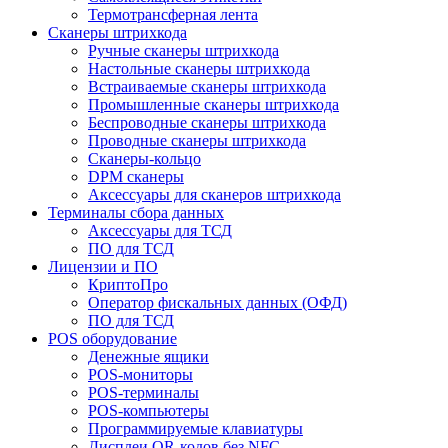
Термотрансферная лента
Сканеры штрихкода
Ручные сканеры штрихкода
Настольные сканеры штрихкода
Встраиваемые сканеры штрихкода
Промышленные сканеры штрихкода
Беспроводные сканеры штрихкода
Проводные сканеры штрихкода
Сканеры-кольцо
DPM сканеры
Аксессуары для сканеров штрихкода
Терминалы сбора данных
Аксессуары для ТСД
ПО для ТСД
Лицензии и ПО
КриптоПро
Оператор фискальных данных (ОФД)
ПО для ТСД
POS оборудование
Денежные ящики
POS-мониторы
POS-терминалы
POS-компьютеры
Программируемые клавиатуры
Дисплеи QR-кодов без NFC