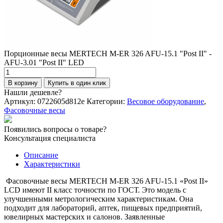
Порционные весы MERTECH M-ER 326 AFU-15.1 "Post II" -
AFU-3.01 "Post II" LED
Количество
товара
В корзину
Купить в один клик
Порционные
Нашли дешевле?
весы
Артикул:
0722605d812e
Категории:
Весовое оборудование
,
MERTECH
Фасовочные весы
M-
ER
Появились вопросы о товаре?
326
Консультация специалиста
AFU-
15.1
Описание
"Post
Характеристики
II"
-
Фасовочные весы MERTECH M-ER 326 AFU-15.1 «Post II»
AFU-
LCD имеют II класс точности по ГОСТ. Это модель с
3.01
улучшенными метрологическим характеристикам. Она
"Post
подходит для лабораторий, аптек, пищевых предприятий,
II"
ювелирных мастерских и салонов. Заявленные