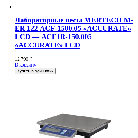
Лабораторные весы MERTECH M-
ER 122 АCF-1500.05 «ACCURATE»
LСD — АCFJR-150.005
«ACCURATE» LСD
12 790
₽
В корзину
Купить в один клик