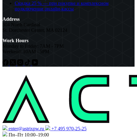
Скидка 25 % — при покупке и комплексном
подключении онлайн-кассы
Address
304 North Cardinal
St. Dorchester Center, MA 02124
Work Hours
Monday to Friday: 7AM - 7PM
Weekend: 10AM - 5PM
enter@astrixpw.ru
+7 495 970-25-25
Пн–Пт 10:00–19:00