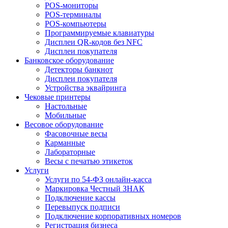
POS-мониторы
POS-терминалы
POS-компьютеры
Программируемые клавиатуры
Дисплеи QR-кодов без NFC
Дисплеи покупателя
Банковское оборудование
Детекторы банкнот
Дисплеи покупателя
Устройства эквайринга
Чековые принтеры
Настольные
Мобильные
Весовое оборудование
Фасовочные весы
Карманные
Лабораторные
Весы с печатью этикеток
Услуги
Услуги по 54-ФЗ онлайн-касса
Маркировка Честный ЗНАК
Подключение кассы
Перевыпуск подписи
Подключение корпоративных номеров
Регистрация бизнеса