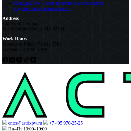
Скидка 25 % — при покупке и комплексном
подключении онлайн-кассы
Address
304 North Cardinal
St. Dorchester Center, MA 02124
Work Hours
Monday to Friday: 7AM - 7PM
Weekend: 10AM - 5PM
enter@astrixpw.ru
+7 495 970-25-25
Пн–Пт 10:00–19:00