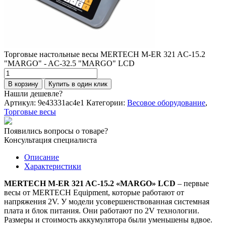
Торговые настольные весы MERTECH M-ER 321 AC-15.2
"MARGO" - AC-32.5 "MARGO" LCD
Количество
товара
В корзину
Купить в один клик
Торговые
Нашли дешевле?
настольные
Артикул:
9e43331ac4e1
Категории:
Весовое оборудование
,
весы
Торговые весы
MERTECH
M-
Появились вопросы о товаре?
ER
Консультация специалиста
321
AC-
Описание
15.2
Характеристики
"MARGO"
-
MERTECH M-ER 321 AC-15.2 «MARGO» LCD
– первые
AC-
весы от MERTECH Equipment, которые работают от
32.5
напряжения 2V. У модели усовершенствованная системная
"MARGO"
плата и блок питания. Они работают по 2V технологии.
LCD
Размеры и стоимость аккумулятора были уменьшены вдвое.