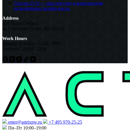
Скидка 25 % — при покупке и комплексном
подключении онлайн-кассы
Address
304 North Cardinal
St. Dorchester Center, MA 02124
Work Hours
Monday to Friday: 7AM - 7PM
Weekend: 10AM - 5PM
enter@astrixpw.ru
+7 495 970-25-25
Пн–Пт 10:00–19:00