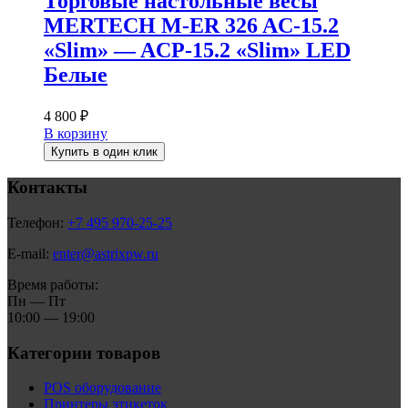
Торговые настольные весы
MERTECH M-ER 326 AC-15.2
«Slim» — ACP-15.2 «Slim» LED
Белые
4 800
₽
В корзину
Купить в один клик
Контакты
Телефон:
+7 495 970-25-25
E-mail:
enter@astrixpw.ru
Время работы:
Пн — Пт
10:00 — 19:00
Категории товаров
POS оборудование
Принтеры этикеток