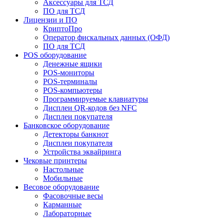
Аксессуары для ТСД
ПО для ТСД
Лицензии и ПО
КриптоПро
Оператор фискальных данных (ОФД)
ПО для ТСД
POS оборудование
Денежные ящики
POS-мониторы
POS-терминалы
POS-компьютеры
Программируемые клавиатуры
Дисплеи QR-кодов без NFC
Дисплеи покупателя
Банковское оборудование
Детекторы банкнот
Дисплеи покупателя
Устройства эквайринга
Чековые принтеры
Настольные
Мобильные
Весовое оборудование
Фасовочные весы
Карманные
Лабораторные