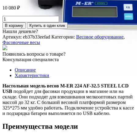
10 080
₽
Количество
товара
В корзину
Купить в один клик
Фасовочные
Нашли дешевле?
настольные
Артикул:
eb37b33eefad
Категории:
Весовое оборудование
,
весы
Фасовочные весы
MERTECH
M-
Появились вопросы о товаре?
ER
Консультация специалиста
224
AF-
Описание
32.5
Характеристики
STEEL
-
Настольная модель весов M-ER 224 AF-32.5 STEEL LCD
AFU-
USB
подойдет для фасовки продукции в магазине или на
15.2
складе. Они подходят для взвешивания мелкооптовых партий
STEEL
массой до 32 кг. С большой весовой платформой размером
LCD
325*275 мм удобно работать. Подключение устройства к кассе
USB
и подзарядка батареи выполняется по USB кабелю.
Преимущества модели