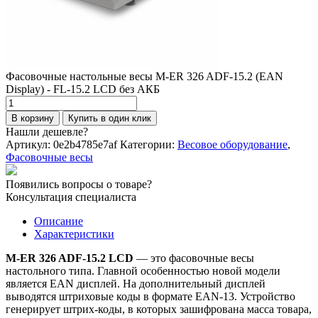
Фасовочные настольные весы M-ER 326 ADF-15.2 (EAN
Display) - FL-15.2 LCD без АКБ
Количество
товара
В корзину
Купить в один клик
Фасовочные
Нашли дешевле?
настольные
Артикул:
0e2b4785e7af
Категории:
Весовое оборудование
,
весы
Фасовочные весы
M-
ER
Появились вопросы о товаре?
326
Консультация специалиста
ADF-
15.2
Описание
(EAN
Характеристики
Display)
-
M-ER 326 ADF-15.2 LCD
— это фасовочные весы
FL-
настольного типа. Главной особенностью новой модели
15.2
является EAN дисплей. На дополнительный дисплей
LCD
выводятся штриховые коды в формате EAN-13. Устройство
без
генерирует штрих-коды, в которых зашифрована масса товара,