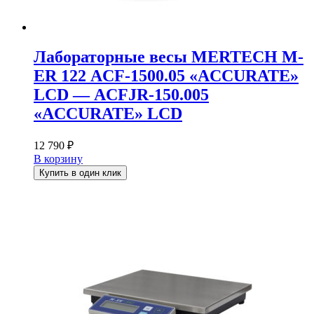
Лабораторные весы MERTECH M-
ER 122 АCF-1500.05 «ACCURATE»
LСD — АCFJR-150.005
«ACCURATE» LСD
12 790
₽
В корзину
Купить в один клик