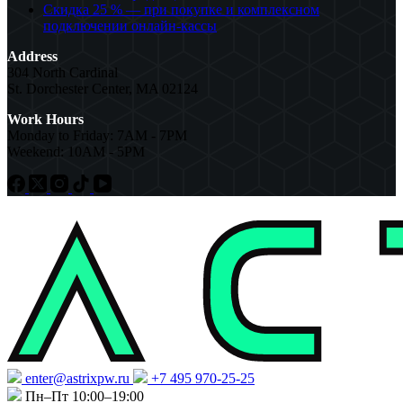
Скидка 25 % — при покупке и комплексном
подключении онлайн-кассы
Address
304 North Cardinal
St. Dorchester Center, MA 02124
Work Hours
Monday to Friday: 7AM - 7PM
Weekend: 10AM - 5PM
enter@astrixpw.ru
+7 495 970-25-25
Пн–Пт 10:00–19:00