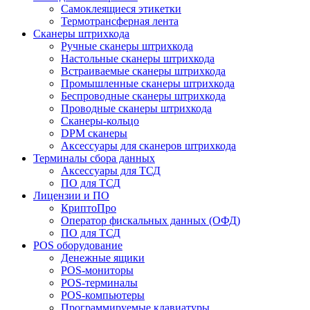
Самоклеящиеся этикетки
Термотрансферная лента
Сканеры штрихкода
Ручные сканеры штрихкода
Настольные сканеры штрихкода
Встраиваемые сканеры штрихкода
Промышленные сканеры штрихкода
Беспроводные сканеры штрихкода
Проводные сканеры штрихкода
Сканеры-кольцо
DPM сканеры
Аксессуары для сканеров штрихкода
Терминалы сбора данных
Аксессуары для ТСД
ПО для ТСД
Лицензии и ПО
КриптоПро
Оператор фискальных данных (ОФД)
ПО для ТСД
POS оборудование
Денежные ящики
POS-мониторы
POS-терминалы
POS-компьютеры
Программируемые клавиатуры