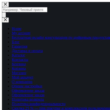
Перейти
к
Поиск
сути
товаров
Home
My account
Бесплатная онлайн консультация по цифровым продуктам
Блог
Гарантия
Доставка и оплата
Каталог
Контакты
Корзина
Корзина
Магазин
Мой аккаунт
О компании
Общие настройки
Оформление заказа
Оформление заказа
Политика возврата
Политика конфиденциальности
Скидка 25 % — при покупке и комплексном подключени