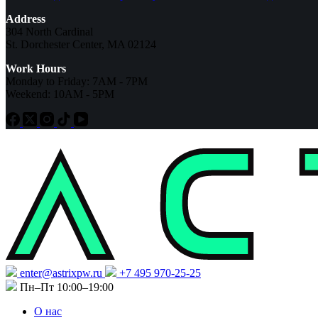
Address
304 North Cardinal
St. Dorchester Center, MA 02124
Work Hours
Monday to Friday: 7AM - 7PM
Weekend: 10AM - 5PM
enter@astrixpw.ru
+7 495 970-25-25
Пн–Пт 10:00–19:00
О нас