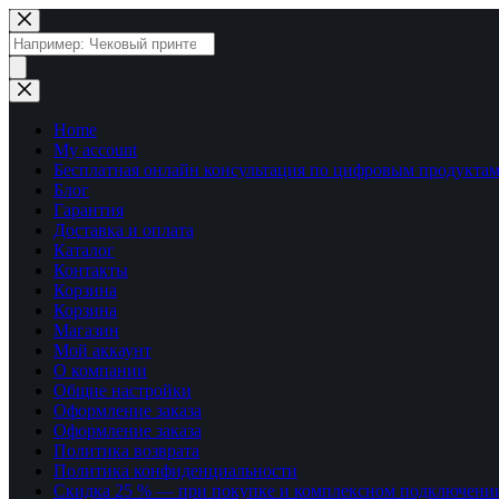
Перейти
к
Поиск
сути
товаров
Home
My account
Бесплатная онлайн консультация по цифровым продуктам
Блог
Гарантия
Доставка и оплата
Каталог
Контакты
Корзина
Корзина
Магазин
Мой аккаунт
О компании
Общие настройки
Оформление заказа
Оформление заказа
Политика возврата
Политика конфиденциальности
Скидка 25 % — при покупке и комплексном подключени