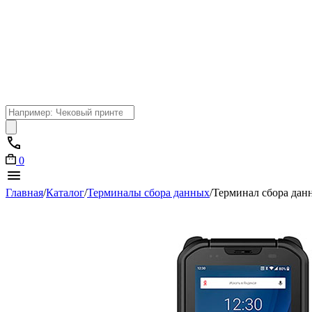
Поиск
товаров
0
Главная
/
Каталог
/
Терминалы сбора данных
/
Терминал сбора да