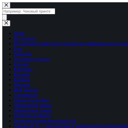
Перейти
к
Поиск
сути
товаров
Home
My account
Бесплатная онлайн консультация по цифровым продуктам
Блог
Гарантия
Доставка и оплата
Каталог
Контакты
Корзина
Корзина
Магазин
Мой аккаунт
О компании
Общие настройки
Оформление заказа
Оформление заказа
Политика возврата
Политика конфиденциальности
Скидка 25 % — при покупке и комплексном подключени