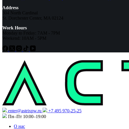
Address
304 North Cardinal
St. Dorchester Center, MA 02124
Work Hours
Monday to Friday: 7AM - 7PM
Weekend: 10AM - 5PM
enter@astrixpw.ru
+7 495 970-25-25
Пн–Пт 10:00–19:00
О нас