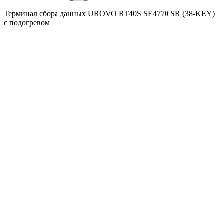
Терминал сбора данных UROVO RT40S SE4770 SR (38-KEY)
с подогревом