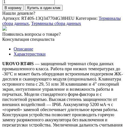
Количество
товара
В корзину
Купить в один клик
Терминал
Нашли дешевле?
сбора
Артикул:
RT40S-13Q347704G38HEU
Категории:
Терминалы
данных
сбора данных
,
Терминалы сбора данных
UROVO
RT40S
Появились вопросы о товаре?
SE4770
Консультация специалиста
SR
(38-
Описание
KEY)
Характеристики
с
подогревом
UROVO RT40S
— защищенный терминал сбора данных
промышленного класса. Работа при низких температурах до
-30°C и может быть оборудован встроенным подогревом ЖК-
дисплея и сканирующего модуля (опционально). Клавиатура
островного типа с 29, 51 или 38 клавишами и 4” сенсорный
экран, интуитивное управление и возможность работы в
перчатках. Модели стандартного форм-фактора и с
пистолетной рукоятью. Высокая степень защищенности от
внешних воздействий — IP68. Аккумулятор 5200 мА·ч с
«горячей» заменой обеспечивает длительное время работы.
Конструкция устройства позволяет производить горячую
замену разряженного аккумулятора без выключения и
перезагрузки устройства. Увеличенная дальность считывания