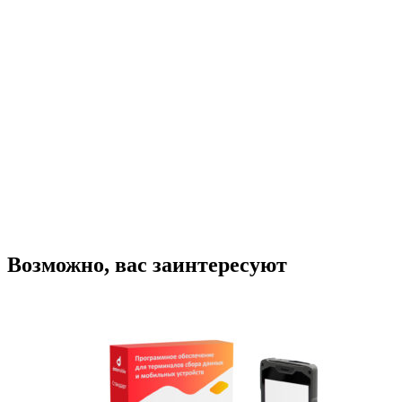
Терминал сбора данных UROVO
RT40S SE5800 LR (38-KEY) с
подогревом
105 000
₽
В корзину
Купить в один клик
Возможно, вас заинтересуют