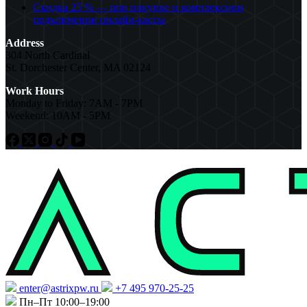
Скидка 25 % — при покупке и комплексном
подключении онлайн-кассы
Address
304 North Cardinal
St. Dorchester Center, MA 02124
Work Hours
Monday to Friday: 7AM - 7PM
Weekend: 10AM - 5PM
enter@astrixpw.ru
+7 495 970-25-25
Пн–Пт 10:00–19:00