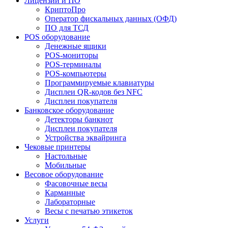
Лицензии и ПО
КриптоПро
Оператор фискальных данных (ОФД)
ПО для ТСД
POS оборудование
Денежные ящики
POS-мониторы
POS-терминалы
POS-компьютеры
Программируемые клавиатуры
Дисплеи QR-кодов без NFC
Дисплеи покупателя
Банковское оборудование
Детекторы банкнот
Дисплеи покупателя
Устройства эквайринга
Чековые принтеры
Настольные
Мобильные
Весовое оборудование
Фасовочные весы
Карманные
Лабораторные
Весы с печатью этикеток
Услуги