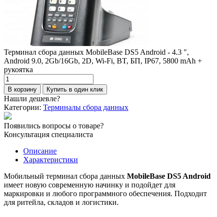
Терминал сбора данных MobileBase DS5 Android - 4.3 ",
Android 9.0, 2Gb/16Gb, 2D, Wi-Fi, BT, БП, IP67, 5800 mAh +
рукоятка
Количество
товара
В корзину
Купить в один клик
Терминал
Нашли дешевле?
сбора
Категории:
Терминалы сбора данных
данных
MobileBase
Появились вопросы о товаре?
DS5
Консультация специалиста
Android
-
Описание
4.3
Характеристики
",
Android
Мобильный терминал сбора данных
MobileBase DS5 Android
9.0,
имеет новую современную начинку и подойдет для
2Gb/16Gb,
маркировки и любого программного обеспечения. Подходит
2D,
для ритейла, складов и логистики.
Wi-