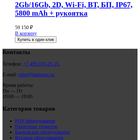
2Gb/16Gb, 2D, Wi-Fi, BT, БП, IP67,
5800 mAh + рукоятка
59 150
₽
В корзину
Купить в один клик
Контакты
Телефон:
+7 495 970-25-25
E-mail:
enter@astrixpw.ru
Время работы:
Пн — Пт
10:00 — 19:00
Категории товаров
POS оборудование
Принтеры этикеток
Банковское оборудование
Весовое оборудование