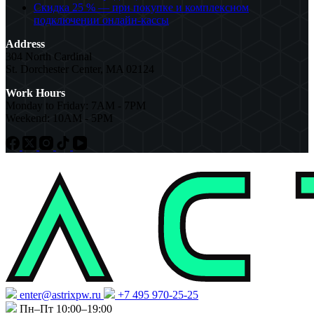
Скидка 25 % — при покупке и комплексном
подключении онлайн-кассы
Address
304 North Cardinal
St. Dorchester Center, MA 02124
Work Hours
Monday to Friday: 7AM - 7PM
Weekend: 10AM - 5PM
enter@astrixpw.ru
+7 495 970-25-25
Пн–Пт 10:00–19:00