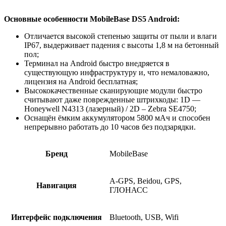
Fi,
BT,
БП,
Основные особенности MobileBase DS5 Android:
IP67,
Отличается высокой степенью защиты от пыли и влаги
5800
IP67, выдерживает падения с высоты 1,8 м на бетонный
mAh
пол;
+
Терминал на Android быстро внедряется в
рукоятка
существующую инфраструктуру и, что немаловажно,
лицензия на Android бесплатная;
Высококачественные сканирующие модули быстро
считывают даже поврежденные штрихкоды: 1D —
Honeywell N4313 (лазерный) / 2D – Zebra SE4750;
Оснащён ёмким аккумулятором 5800 мАч и способен
непрерывно работать до 10 часов без подзарядки.
Бренд
MobileBase
A-GPS, Beidou, GPS,
Навигация
ГЛОНАСС
Интерфейс подключения
Bluetooth, USB, Wifi