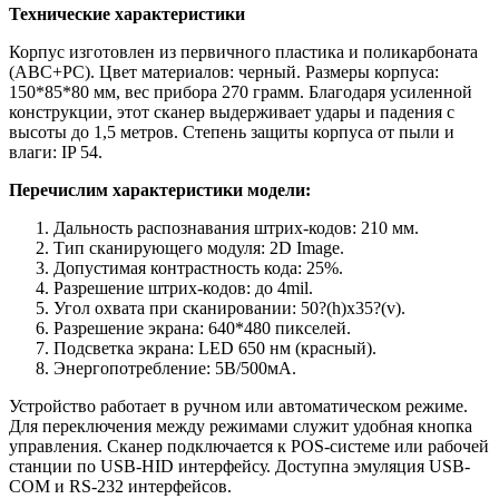
Технические характеристики
Корпус изготовлен из первичного пластика и поликарбоната
(ABC+PC). Цвет материалов: черный. Размеры корпуса:
150*85*80 мм, вес прибора 270 грамм. Благодаря усиленной
конструкции, этот сканер выдерживает удары и падения с
высоты до 1,5 метров. Степень защиты корпуса от пыли и
влаги: IP 54.
Перечислим характеристики модели:
Дальность распознавания штрих-кодов: 210 мм.
Тип сканирующего модуля: 2D Image.
Допустимая контрастность кода: 25%.
Разрешение штрих-кодов: до 4mil.
Угол охвата при сканировании: 50?(h)x35?(v).
Разрешение экрана: 640*480 пикселей.
Подсветка экрана: LED 650 нм (красный).
Энергопотребление: 5В/500мА.
Устройство работает в ручном или автоматическом режиме.
Для переключения между режимами служит удобная кнопка
управления. Сканер подключается к POS-системе или рабочей
станции по USB-HID интерфейсу. Доступна эмуляция USB-
COM и RS-232 интерфейсов.