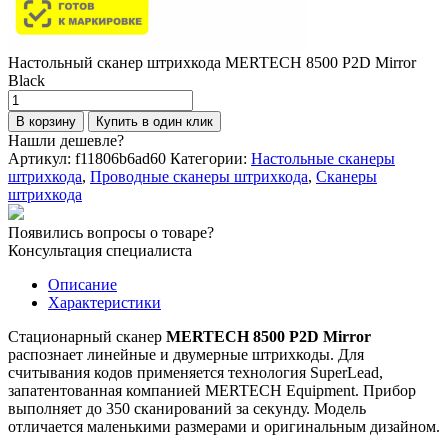
Настольный сканер штрихкода MERTECH 8500 P2D Mirror
Black
Количество
товара
В корзину
Купить в один клик
Настольный
Нашли дешевле?
сканер
Артикул:
f11806b6ad60
Категории:
Настольные сканеры
штрихкода
штрихкода
,
Проводные сканеры штрихкода
,
Сканеры
MERTECH
штрихкода
8500
P2D
Появились вопросы о товаре?
Mirror
Консультация специалиста
Black
Описание
Характеристики
Стационарный сканер
MERTECH 8500 P2D Mirror
распознает линейные и двумерные штрихкоды. Для
считывания кодов применяется технология SuperLead,
запатентованная компанией MERTECH Equipment. Прибор
выполняет до 350 сканирований за секунду. Модель
отличается маленькими размерами и оригинальным дизайном.