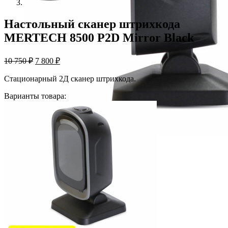
Настольный сканер штрихкода
MERTECH 8500 P2D Mirror Black
Первоначальная
Текущая
10 750
₽
7 800
₽
цена
цена:
составляла
7
Стационарный 2Д сканер штрихкода.
10
800 ₽.
Варианты товара:
750 ₽.