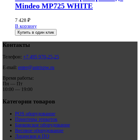
Mindeo MP725 WHITE
7 428
₽
В корзину
Купить в один клик
Контакты
Телефон:
+7 495 970-25-25
E-mail:
enter@astrixpw.ru
Время работы:
Пн — Пт
10:00 — 19:00
Категории товаров
POS оборудование
Принтеры этикеток
Банковское оборудование
Весовое оборудование
Лицензии и ПО