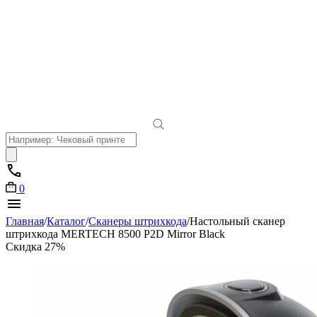
Поиск
товаров
0
Главная
/
Каталог
/
Сканеры штрихкода
/
Настольный сканер
штрихкода MERTECH 8500 P2D Mirror Black
Скидка 27%