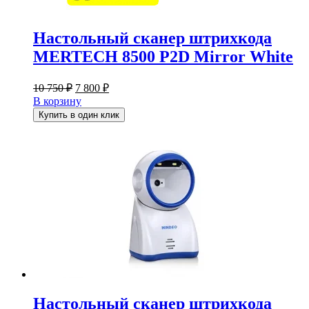
Настольный сканер штрихкода
MERTECH 8500 P2D Mirror White
Первоначальная
Текущая
10 750
₽
7 800
₽
цена
цена:
В корзину
составляла
7
Купить в один клик
10
800 ₽.
750 ₽.
Настольный сканер штрихкода