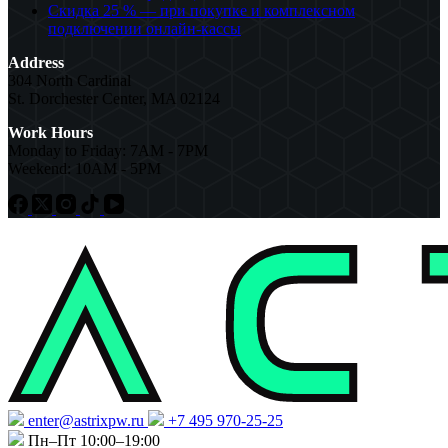
Скидка 25 % — при покупке и комплексном
подключении онлайн-кассы
Address
304 North Cardinal
St. Dorchester Center, MA 02124
Work Hours
Monday to Friday: 7AM - 7PM
Weekend: 10AM - 5PM
enter@astrixpw.ru
+7 495 970-25-25
Пн–Пт 10:00–19:00