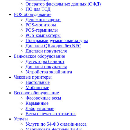
Оператор фискальных данных (ОФД)
ПО для ТСД
POS оборудование
Денежные ящики
POS-мониторы
POS-терминалы
POS-компьютеры
Программируемые клавиатуры
Дисплеи QR-кодов без NFC
Дисплеи покупателя
Банковское оборудование
Детекторы банкнот
Дисплеи покупателя
Устройства эквайринга
Чековые принтеры
Настольные
Мобильные
Весовое оборудование
Фасовочные весы
Карманные
Лабораторные
Весы с печатью этикеток
Услуги
Услуги по 54-ФЗ онлайн-касса
Маркировка Честный ЗНАК