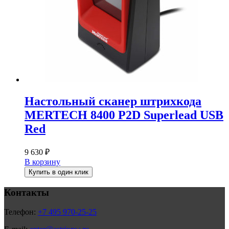
Настольный сканер штрихкода
MERTECH 8400 P2D Superlead USB
Red
9 630
₽
В корзину
Купить в один клик
Контакты
Телефон:
+7 495 970-25-25