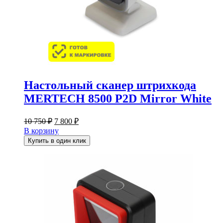
Настольный сканер штрихкода
MERTECH 8500 P2D Mirror White
Первоначальная
Текущая
10 750
₽
7 800
₽
цена
цена:
В корзину
составляла
7
Купить в один клик
10
800 ₽.
750 ₽.