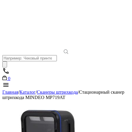
Поиск
товаров
0
Главная
/
Каталог
/
Сканеры штрихкода
/
Стационарный сканер
штрихкода MINDEO MP719AT