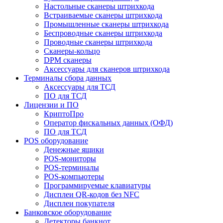
Настольные сканеры штрихкода
Встраиваемые сканеры штрихкода
Промышленные сканеры штрихкода
Беспроводные сканеры штрихкода
Проводные сканеры штрихкода
Сканеры-кольцо
DPM сканеры
Аксессуары для сканеров штрихкода
Терминалы сбора данных
Аксессуары для ТСД
ПО для ТСД
Лицензии и ПО
КриптоПро
Оператор фискальных данных (ОФД)
ПО для ТСД
POS оборудование
Денежные ящики
POS-мониторы
POS-терминалы
POS-компьютеры
Программируемые клавиатуры
Дисплеи QR-кодов без NFC
Дисплеи покупателя
Банковское оборудование
Детекторы банкнот