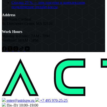
Скидка 25 % — при покупке и комплексном
подключении онлайн-кассы
Address
304 North Cardinal
St. Dorchester Center, MA 02124
Work Hours
Monday to Friday: 7AM - 7PM
Weekend: 10AM - 5PM
enter@astrixpw.ru
+7 495 970-25-25
Пн–Пт 10:00–19:00