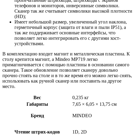
пропечатанные штрихкоды, штрихкоды с экранов
телефонов и мониторов, инверсивные символики.
Сканер так же считывает символики высокой плотности
(HD);
Имеет небольшой размер, увеличенный угол наклона,
герметичный корпус (защита от влаги и пыли IP51), а
так же поддерживает основные интерфейсы, что
позволяет легко интегрировать его с другими хост-
устройствами.
В комплектацию входит магнит и металлическая пластина. К
столу крепится магнит, а Mindeo MP719 легко
примагничивается с помощью пластины в основании самого
сканера. Такое обновление позволяет сканеру довольно
прочно стоять на столе и в то же время его можно легко снять,
использовать как ручной сканер или поставить на другое
место.
Вес
0,235 кг
Габариты
7,65 × 6,05 × 13,75 см
Бренд
MINDEO
Чтение штрих-кодов
1D, 2D