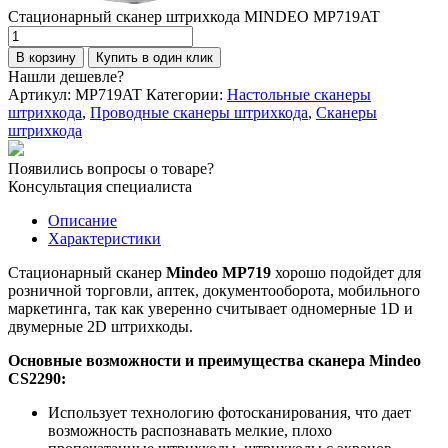
Стационарный сканер штрихкода MINDEO MP719AT
Количество
товара
В корзину
Купить в один клик
Стационарный
Нашли дешевле?
сканер
Артикул:
MP719AT
Категории:
Настольные сканеры
штрихкода
штрихкода
,
Проводные сканеры штрихкода
,
Сканеры
MINDEO
штрихкода
MP719AT
Появились вопросы о товаре?
Консультация специалиста
Описание
Характеристики
Стационарный сканер
Mindeo MP719
хорошо подойдет для
розничной торговли, аптек, документооборота, мобильного
маркетинга, так как уверенно считывает одномерные 1D и
двумерные 2D штрихкоды.
Основные возможности и преимущества сканера Mindeo
CS2290:
Использует технологию фотосканирования, что дает
возможность распознавать мелкие, плохо