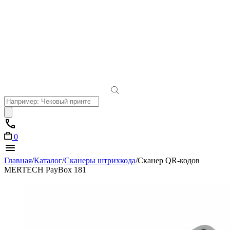
Поиск
товаров
0
Главная
/
Каталог
/
Сканеры штрихкода
/
Сканер QR-кодов
MERTECH PayBox 181