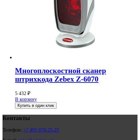
Многоплоскостной сканер
штрихкода Zebex Z-6070
5 432
₽
В корзину
Купить в один клик
Контакты
Телефон:
+7 495 970-25-25