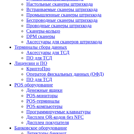
Настольные сканеры штрихкода
Встраиваемые сканеры штрихкода
Промышленные сканеры штрихкода
Беспроводные сканеры штрихкода
Проводные сканеры штрихкода
Сканеры-кольцо
DPM сканеры
Аксессуары для сканеров штрихкода
Терминалы сбора данных
Аксессуары для ТСД
ПО для ТСД
Лицензии и ПО
КриптоПро
Оператор фискальных данных (ОФД)
ПО для ТСД
POS оборудование
Денежные ящики
POS-мониторы
POS-терминалы
POS-компьютеры
Программируемые клавиатуры
Дисплеи QR-кодов без NFC
Дисплеи покупателя
Банковское оборудование
Детекторы банкнот