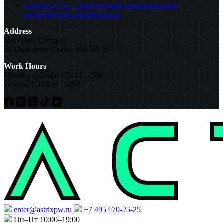
Скидка 25 % — при покупке и комплексном
подключении онлайн-кассы
Address
304 North Cardinal
St. Dorchester Center, MA 02124
Work Hours
Monday to Friday: 7AM - 7PM
Weekend: 10AM - 5PM
enter@astrixpw.ru
+7 495 970-25-25
Пн–Пт 10:00–19:00