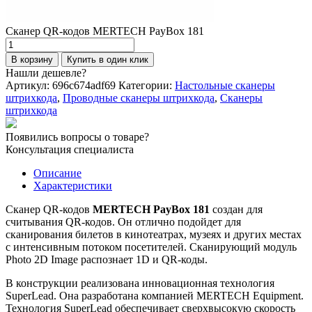
Сканер QR-кодов MERTECH PayBox 181
Количество
товара
В корзину
Купить в один клик
Сканер
Нашли дешевле?
QR-
Артикул:
696c674adf69
Категории:
Настольные сканеры
кодов
штрихкода
,
Проводные сканеры штрихкода
,
Сканеры
MERTECH
штрихкода
PayBox
181
Появились вопросы о товаре?
Консультация специалиста
Описание
Характеристики
Сканер QR-кодов
MERTECH PayBox 181
создан для
считывания QR-кодов. Он отлично подойдет для
сканирования билетов в кинотеатрах, музеях и других местах
с интенсивным потоком посетителей. Сканирующий модуль
Photo 2D Image распознает 1D и QR-коды.
В конструкции реализована инновационная технология
SuperLead. Она разработана компанией MERTECH Equipment.
Технология SuperLead обеспечивает сверхвысокую скорость