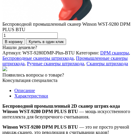
Беспроводной промышленный cканер Winson WST-9280 DPM
PLUS BTU
Количество
товара
В корзину
Купить в один клик
Беспроводной
Нашли дешевле?
промышленный
Артикул:
WST-9280DMP-Plus-BTU
Категории:
DPM сканеры
,
cканер
Беспроводные сканеры штрихкода
,
Промышленные сканеры
Winson
штрихкода
,
Ручные сканеры штрихкода
,
Сканеры штрихкода
WST-
9280
Появились вопросы о товаре?
DPM
Консультация специалиста
PLUS
BTU
Описание
Характеристики
Беспроводной промышленный 2D cканер штрих-кода
Winson WST-9280 DPM PLUS BTU
— мощь искусственного
интеллекта для безупречного считывания.
Winson WST-9280 DPM PLUS BTU
— это не просто ручной
имидж-сканер, это революция в считывании кодов!