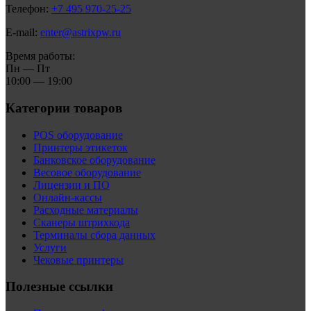
Телефон:
+7 495 970-25-25
E-mail:
enter@astrixpw.ru
Время работы:
Пн — Пт
10:00 — 19:00
Категории товаров
POS оборудование
Принтеры этикеток
Банковское оборудование
Весовое оборудование
Лицензии и ПО
Онлайн-кассы
Расходные материалы
Сканеры штрихкода
Терминалы сбора данных
Услуги
Чековые принтеры
Полезные ссылки