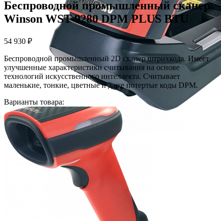
Беспроводной промышленный cканер
Winson WST-9280 DPM PLUS BTU
54 930
₽
Беспроводной промышленный 2D cканер штрихкода. Имеет
улучшенные характеристики считывания на основе
технологий искусственного интеллекта. Считывает
маленькие, тонкие, цветные и даже потертые коды DPM.
Варианты товара: