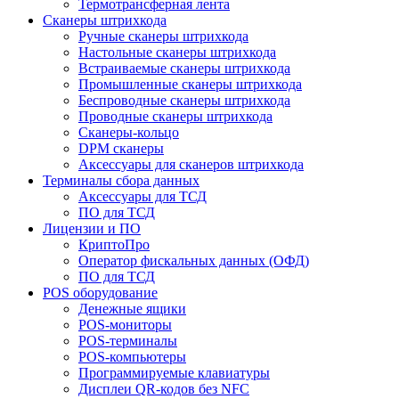
Термотрансферная лента
Сканеры штрихкода
Ручные сканеры штрихкода
Настольные сканеры штрихкода
Встраиваемые сканеры штрихкода
Промышленные сканеры штрихкода
Беспроводные сканеры штрихкода
Проводные сканеры штрихкода
Сканеры-кольцо
DPM сканеры
Аксессуары для сканеров штрихкода
Терминалы сбора данных
Аксессуары для ТСД
ПО для ТСД
Лицензии и ПО
КриптоПро
Оператор фискальных данных (ОФД)
ПО для ТСД
POS оборудование
Денежные ящики
POS-мониторы
POS-терминалы
POS-компьютеры
Программируемые клавиатуры
Дисплеи QR-кодов без NFC