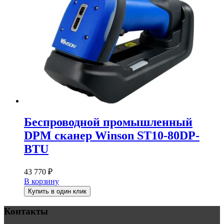
Беспроводной промышленный
DPM сканер Winson ST10-80DP-
BTU
43 770
₽
В корзину
Купить в один клик
Контакты