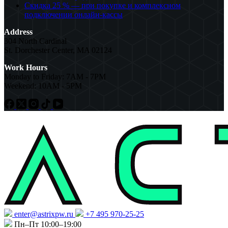
Скидка 25 % — при покупке и комплексном
подключении онлайн-кассы
Address
304 North Cardinal
St. Dorchester Center, MA 02124
Work Hours
Monday to Friday: 7AM - 7PM
Weekend: 10AM - 5PM
enter@astrixpw.ru
+7 495 970-25-25
Пн–Пт 10:00–19:00