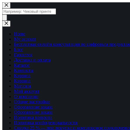
Перейти
к
Поиск
сути
товаров
Home
My account
Бесплатная онлайн консультация по цифровым продуктам
Блог
Гарантия
Доставка и оплата
Каталог
Контакты
Корзина
Корзина
Магазин
Мой аккаунт
О компании
Общие настройки
Оформление заказа
Оформление заказа
Политика возврата
Политика конфиденциальности
Скидка 25 % — при покупке и комплексном подключени