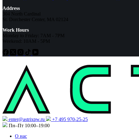
Address
304 North Cardinal
St. Dorchester Center, MA 02124
Work Hours
Monday to Friday: 7AM - 7PM
Weekend: 10AM - 5PM
enter@astrixpw.ru
+7 495 970-25-25
Пн–Пт 10:00–19:00
О нас