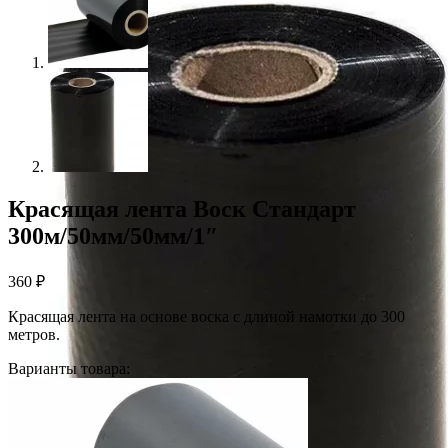
Красящая лента Воск Стандарт
300м/50мм/50мм/1″
360
₽
Красящая лента на основе воска с длиной намотки до 300
метров.
Варианты товара: