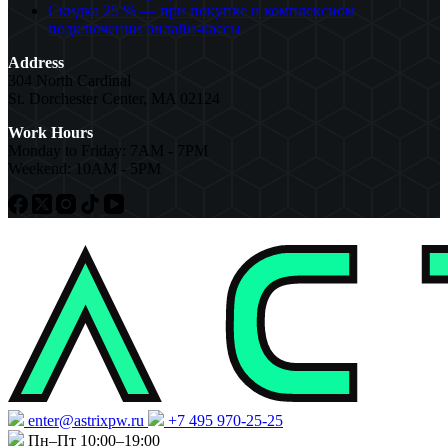
Скидка 25 % — при покупке и комплексном
подключении онлайн-кассы
Address
304 North Cardinal
St. Dorchester Center, MA 02124
Work Hours
Monday to Friday: 7AM - 7PM
Weekend: 10AM - 5PM
enter@astrixpw.ru
+7 495 970-25-25
Пн–Пт 10:00–19:00