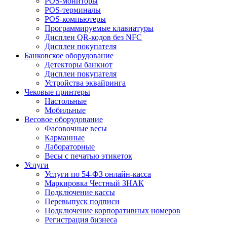
POS-мониторы
POS-терминалы
POS-компьютеры
Программируемые клавиатуры
Дисплеи QR-кодов без NFC
Дисплеи покупателя
Банковское оборудование
Детекторы банкнот
Дисплеи покупателя
Устройства эквайринга
Чековые принтеры
Настольные
Мобильные
Весовое оборудование
Фасовочные весы
Карманные
Лабораторные
Весы с печатью этикеток
Услуги
Услуги по 54-ФЗ онлайн-касса
Маркировка Честный ЗНАК
Подключение кассы
Перевыпуск подписи
Подключение корпоративных номеров
Регистрация бизнеса