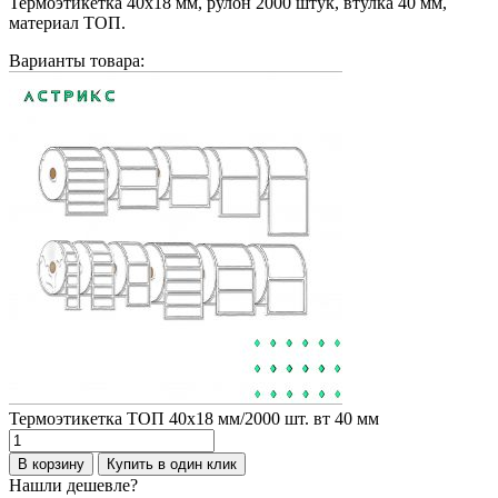
Термоэтикетка 40х18 мм, рулон 2000 штук, втулка 40 мм,
материал ТОП.
Варианты товара:
Термоэтикетка ТОП 40х18 мм/2000 шт. вт 40 мм
Количество
товара
В корзину
Купить в один клик
Термоэтикетка
Нашли дешевле?
ТОП