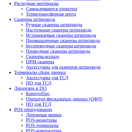
Расходные материалы
Самоклеящиеся этикетки
Термотрансферная лента
Сканеры штрихкода
Ручные сканеры штрихкода
Настольные сканеры штрихкода
Встраиваемые сканеры штрихкода
Промышленные сканеры штрихкода
Беспроводные сканеры штрихкода
Проводные сканеры штрихкода
Сканеры-кольцо
DPM сканеры
Аксессуары для сканеров штрихкода
Терминалы сбора данных
Аксессуары для ТСД
ПО для ТСД
Лицензии и ПО
КриптоПро
Оператор фискальных данных (ОФД)
ПО для ТСД
POS оборудование
Денежные ящики
POS-мониторы
POS-терминалы
POS-компьютеры