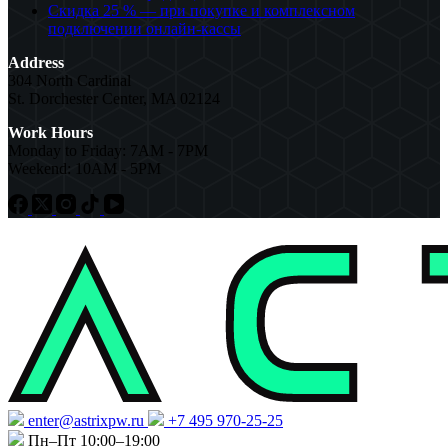
Скидка 25 % — при покупке и комплексном
подключении онлайн-кассы
Address
304 North Cardinal
St. Dorchester Center, MA 02124
Work Hours
Monday to Friday: 7AM - 7PM
Weekend: 10AM - 5PM
enter@astrixpw.ru
+7 495 970-25-25
Пн–Пт 10:00–19:00