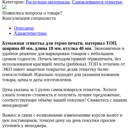
Категории:
Расходные материалы
,
Самоклеящиеся этикетки
40х18
мм/2000
Появились вопросы о товаре?
шт.
Консультация специалиста
вт
40
Описание
мм
Характеристики
Бумажная этикетка для термо печати, материал ТОП,
ширина 40 мм, длина 18 мм, втулка 40 мм.
Экономичное и
удобное решение для маркировки товаров с небольшим
сроком годности. Печать методом прямой термопечати, без
использования красящей ленты (риббона). ТОП в отличии от
ЭКО имеет защитное покрытие делая этикетку более
износостойкой. Идеально подходит для указания названия
товара, цены и даты изготовления.
Цена указана за 1 рулон самоклеящихся этикеток. Хотите
узнать точную стоимость и получить лучшее предложение,
соответствующее объему вашей покупки? Свяжитесь с нашим
менеджером!
Важно: в связи с возможными изменениями курсов валют и
цен поставщиков, точную цену на день покупки просим
уточнять у менеджера.