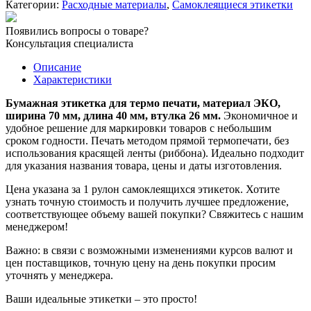
Категории:
Расходные материалы
,
Самоклеящиеся этикетки
70х40
мм/1000
Появились вопросы о товаре?
шт.
Консультация специалиста
вт
26
Описание
мм
Характеристики
Бумажная этикетка для термо печати, материал ЭКО,
ширина 70 мм, длина 40 мм, втулка 26 мм.
Экономичное и
удобное решение для маркировки товаров с небольшим
сроком годности. Печать методом прямой термопечати, без
использования красящей ленты (риббона). Идеально подходит
для указания названия товара, цены и даты изготовления.
Цена указана за 1 рулон самоклеящихся этикеток. Хотите
узнать точную стоимость и получить лучшее предложение,
соответствующее объему вашей покупки? Свяжитесь с нашим
менеджером!
Важно: в связи с возможными изменениями курсов валют и
цен поставщиков, точную цену на день покупки просим
уточнять у менеджера.
Ваши идеальные этикетки – это просто!