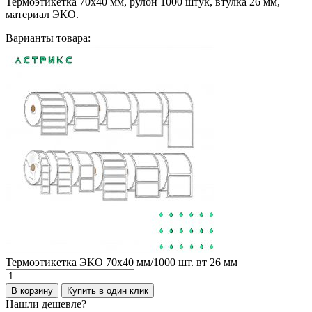
Термоэтикетка 70х40 мм, рулон 1000 штук, втулка 26 мм,
материал ЭКО.
Варианты товара:
Термоэтикетка ЭКО 70х40 мм/1000 шт. вт 26 мм
Количество
товара
В корзину
Купить в один клик
Термоэтикетка
Нашли дешевле?
ЭКО