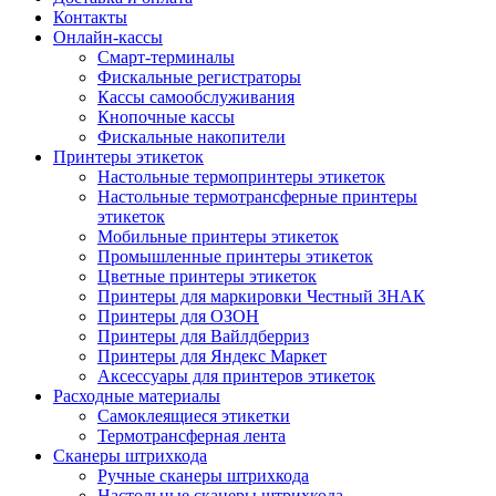
Контакты
Онлайн-кассы
Смарт-терминалы
Фискальные регистраторы
Кассы самообслуживания
Кнопочные кассы
Фискальные накопители
Принтеры этикеток
Настольные термопринтеры этикеток
Настольные термотрансферные принтеры
этикеток
Мобильные принтеры этикеток
Промышленные принтеры этикеток
Цветные принтеры этикеток
Принтеры для маркировки Честный ЗНАК
Принтеры для ОЗОН
Принтеры для Вайлдберриз
Принтеры для Яндекс Маркет
Аксессуары для принтеров этикеток
Расходные материалы
Самоклеящиеся этикетки
Термотрансферная лента
Сканеры штрихкода
Ручные сканеры штрихкода
Настольные сканеры штрихкода