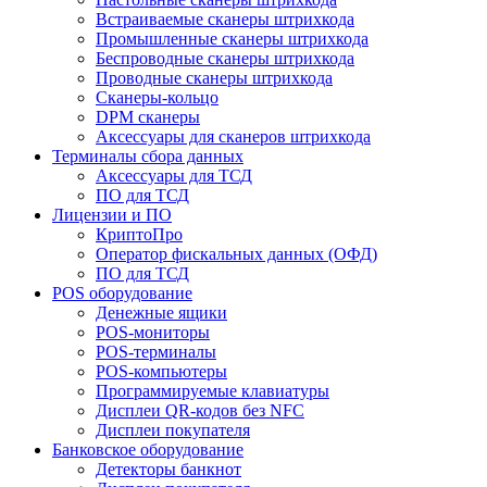
Встраиваемые сканеры штрихкода
Промышленные сканеры штрихкода
Беспроводные сканеры штрихкода
Проводные сканеры штрихкода
Сканеры-кольцо
DPM сканеры
Аксессуары для сканеров штрихкода
Терминалы сбора данных
Аксессуары для ТСД
ПО для ТСД
Лицензии и ПО
КриптоПро
Оператор фискальных данных (ОФД)
ПО для ТСД
POS оборудование
Денежные ящики
POS-мониторы
POS-терминалы
POS-компьютеры
Программируемые клавиатуры
Дисплеи QR-кодов без NFC
Дисплеи покупателя
Банковское оборудование
Детекторы банкнот