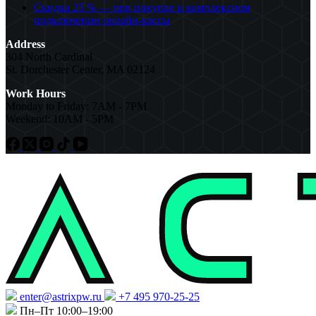
Скидка 25 % — при покупке и комплексном
подключении онлайн-кассы
Address
304 North Cardinal
St. Dorchester Center, MA 02124
Work Hours
Monday to Friday: 7AM - 7PM
Weekend: 10AM - 5PM
enter@astrixpw.ru
+7 495 970-25-25
Пн–Пт 10:00–19:00