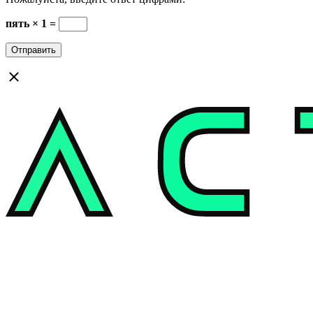
пять × 1 =