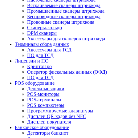
Встраиваемые сканеры штрихкода
Промышленные сканеры штрихкода
Беспроводные сканеры штрихкода
Проводные сканеры штрихкода
Сканеры-кольцо
DPM сканеры
Аксессуары для сканеров штрихкода
Терминалы сбора данных
Аксессуары для ТСД
ПО для ТСД
Лицензии и ПО
КриптоПро
Оператор фискальных данных (ОФД)
ПО для ТСД
POS оборудование
Денежные ящики
POS-мониторы
POS-терминалы
POS-компьютеры
Программируемые клавиатуры
Дисплеи QR-кодов без NFC
Дисплеи покупателя
Банковское оборудование
Детекторы банкнот