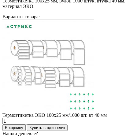
Термоэтикетка 100х25 мм, рулон 1000 штук, втулка 40 мм,
материал ЭКО.
Варианты товара:
Термоэтикетка ЭКО 100х25 мм/1000 шт. вт 40 мм
Количество
товара
В корзину
Купить в один клик
Термоэтикетка
Нашли дешевле?
ЭКО