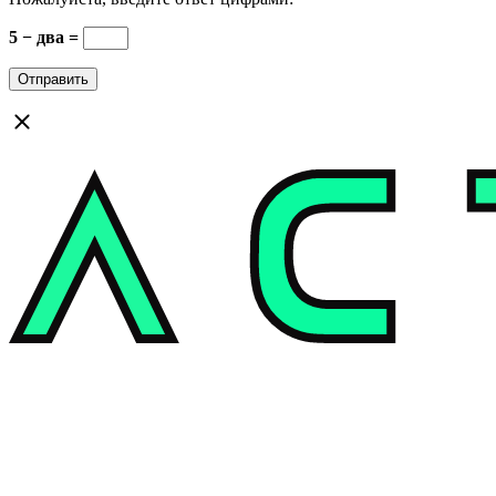
5 − два =