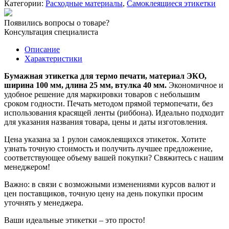
Категории:
Расходные материалы
,
Самоклеящиеся этикетки
100х25
мм/1000
Появились вопросы о товаре?
шт.
Консультация специалиста
вт
40
Описание
мм
Характеристики
Бумажная этикетка для термо печати, материал ЭКО,
ширина 100 мм, длина 25 мм, втулка 40 мм.
Экономичное и
удобное решение для маркировки товаров с небольшим
сроком годности. Печать методом прямой термопечати, без
использования красящей ленты (риббона). Идеально подходит
для указания названия товара, цены и даты изготовления.
Цена указана за 1 рулон самоклеящихся этикеток. Хотите
узнать точную стоимость и получить лучшее предложение,
соответствующее объему вашей покупки? Свяжитесь с нашим
менеджером!
Важно: в связи с возможными изменениями курсов валют и
цен поставщиков, точную цену на день покупки просим
уточнять у менеджера.
Ваши идеальные этикетки – это просто!