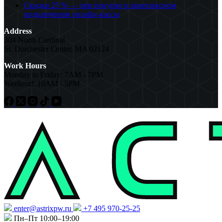
Скидка 25 % — при покупке и комплексном
подключении онлайн-кассы
Address
304 North Cardinal
St. Dorchester Center, MA 02124
Work Hours
Monday to Friday: 7AM - 7PM
Weekend: 10AM - 5PM
enter@astrixpw.ru
+7 495 970-25-25
Пн–Пт 10:00–19:00