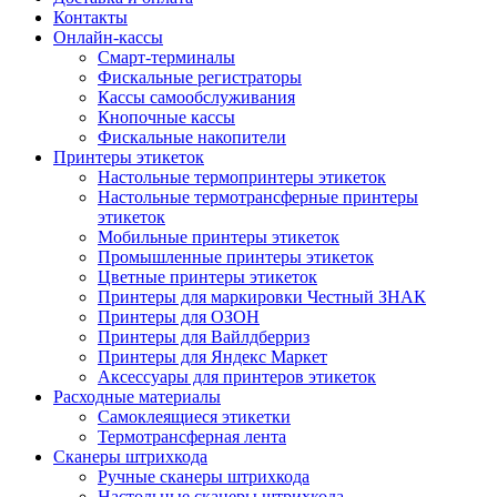
Контакты
Онлайн-кассы
Смарт-терминалы
Фискальные регистраторы
Кассы самообслуживания
Кнопочные кассы
Фискальные накопители
Принтеры этикеток
Настольные термопринтеры этикеток
Настольные термотрансферные принтеры
этикеток
Мобильные принтеры этикеток
Промышленные принтеры этикеток
Цветные принтеры этикеток
Принтеры для маркировки Честный ЗНАК
Принтеры для ОЗОН
Принтеры для Вайлдберриз
Принтеры для Яндекс Маркет
Аксессуары для принтеров этикеток
Расходные материалы
Самоклеящиеся этикетки
Термотрансферная лента
Сканеры штрихкода
Ручные сканеры штрихкода
Настольные сканеры штрихкода