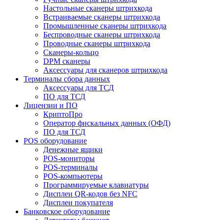
Настольные сканеры штрихкода
Встраиваемые сканеры штрихкода
Промышленные сканеры штрихкода
Беспроводные сканеры штрихкода
Проводные сканеры штрихкода
Сканеры-кольцо
DPM сканеры
Аксессуары для сканеров штрихкода
Терминалы сбора данных
Аксессуары для ТСД
ПО для ТСД
Лицензии и ПО
КриптоПро
Оператор фискальных данных (ОФД)
ПО для ТСД
POS оборудование
Денежные ящики
POS-мониторы
POS-терминалы
POS-компьютеры
Программируемые клавиатуры
Дисплеи QR-кодов без NFC
Дисплеи покупателя
Банковское оборудование