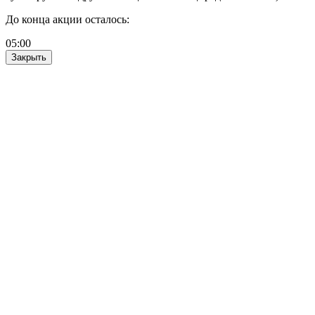
До конца акции осталось:
05
:
00
Закрыть