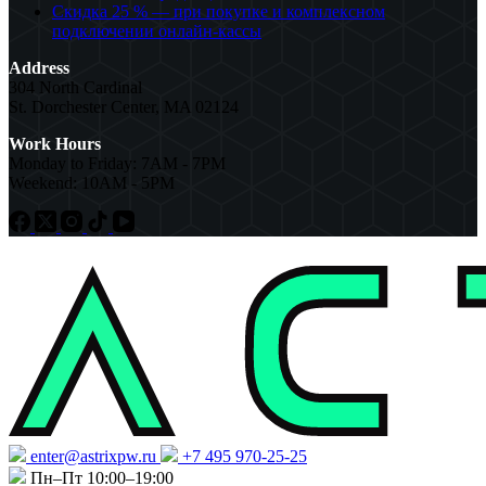
Скидка 25 % — при покупке и комплексном
подключении онлайн-кассы
Address
304 North Cardinal
St. Dorchester Center, MA 02124
Work Hours
Monday to Friday: 7AM - 7PM
Weekend: 10AM - 5PM
enter@astrixpw.ru
+7 495 970-25-25
Пн–Пт 10:00–19:00