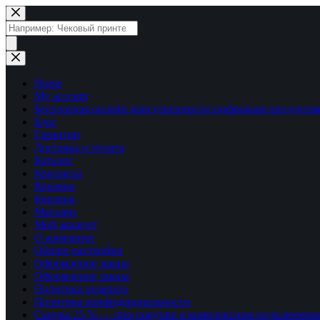
Перейти
к
Поиск
сути
товаров
Home
My account
Бесплатная онлайн консультация по цифровым продуктам
Блог
Гарантия
Доставка и оплата
Каталог
Контакты
Корзина
Корзина
Магазин
Мой аккаунт
О компании
Общие настройки
Оформление заказа
Оформление заказа
Политика возврата
Политика конфиденциальности
Скидка 25 % — при покупке и комплексном подключени