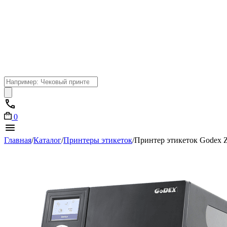
Поиск
товаров
0
Главная
/
Каталог
/
Принтеры этикеток
/
Принтер этикеток Godeх