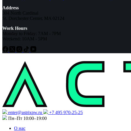
Address
304 North Cardinal
St. Dorchester Center, MA 02124
Work Hours
Monday to Friday: 7AM - 7PM
Weekend: 10AM - 5PM
enter@astrixpw.ru
+7 495 970-25-25
Пн–Пт 10:00–19:00
О нас