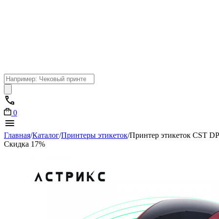
Поиск
товаров
0
Главная
/
Каталог
/
Принтеры этикеток
/
Принтер этикеток CST DP-
Скидка 17%