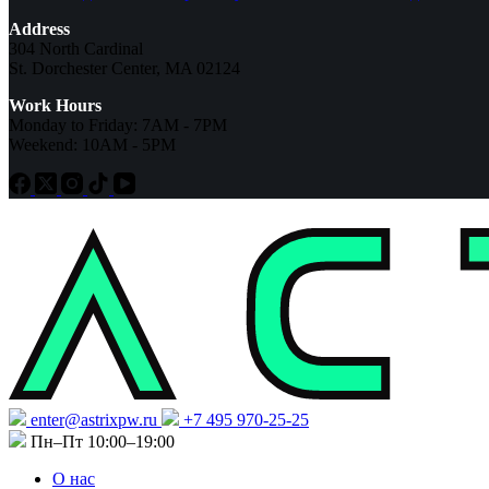
Address
304 North Cardinal
St. Dorchester Center, MA 02124
Work Hours
Monday to Friday: 7AM - 7PM
Weekend: 10AM - 5PM
enter@astrixpw.ru
+7 495 970-25-25
Пн–Пт 10:00–19:00
О нас