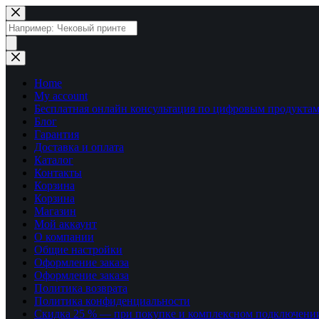
Перейти
к
Поиск
сути
товаров
Home
My account
Бесплатная онлайн консультация по цифровым продуктам
Блог
Гарантия
Доставка и оплата
Каталог
Контакты
Корзина
Корзина
Магазин
Мой аккаунт
О компании
Общие настройки
Оформление заказа
Оформление заказа
Политика возврата
Политика конфиденциальности
Скидка 25 % — при покупке и комплексном подключени