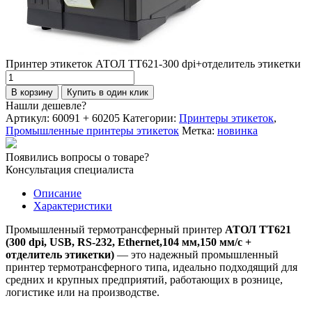
Принтер этикеток АТОЛ ТТ621-300 dpi+отделитель этикетки
Количество
товара
В корзину
Купить в один клик
Принтер
Нашли дешевле?
этикеток
Артикул:
60091 + 60205
Категории:
Принтеры этикеток
,
АТОЛ
Промышленные принтеры этикеток
Метка:
новинка
ТТ621-
300
Появились вопросы о товаре?
dpi+отделитель
Консультация специалиста
этикетки
Описание
Характеристики
Промышленный термотрансферный принтер
АТОЛ ТТ621
(300 dpi, USB, RS-232, Ethernet,104 мм,150 мм/с +
отделитель этикетки)
— это надежный промышленный
принтер термотрансферного типа, идеально подходящий для
средних и крупных предприятий, работающих в рознице,
логистике или на производстве.