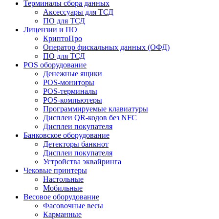
Терминалы сбора данных
Аксессуары для ТСД
ПО для ТСД
Лицензии и ПО
КриптоПро
Оператор фискальных данных (ОФД)
ПО для ТСД
POS оборудование
Денежные ящики
POS-мониторы
POS-терминалы
POS-компьютеры
Программируемые клавиатуры
Дисплеи QR-кодов без NFC
Дисплеи покупателя
Банковское оборудование
Детекторы банкнот
Дисплеи покупателя
Устройства эквайринга
Чековые принтеры
Настольные
Мобильные
Весовое оборудование
Фасовочные весы
Карманные