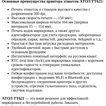
Основные преимущества принтера этикеток АТОЛ ТТ621:
Печать этикеток и стикеров высокого качества с
разрешением 300 dpi;
Высокая скорость печати — 150 мм/с;
Максимальная ширина печати
104 мм (ширина
материала 15 — 114 мм);
Печать кодов маркировки, а также других
идентификаторов: для учета продукции, лабораторных
образцов, сырья, запчастей, документов, бейджей и т.д.;
Простая и быстрая загрузка расходных материалов;
Удобный цветной экран с быстрым доступом к
основным функциям;
Интуитивно понятный интерфейс на русском языке;
RTC (real time clock) для маркировки товаров с коротким
сроком годности и генерации уникальных
идентификаторов;
Гибкая конфигурация под ваши потребности: доступны
конфигурации с модулями Wi-Fi и Bluetooth для
беспроводного соединения принтера и других
устройств, отрезчик
гильотинного
типа, отделитель,
смотчик подложки.
АТОЛ ТТ621
— это ваше решение для эффективной
маркировки и бесперебойной работы. Заказать