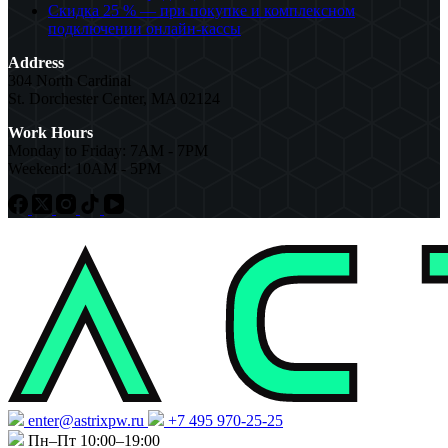
Скидка 25 % — при покупке и комплексном
подключении онлайн-кассы
Address
304 North Cardinal
St. Dorchester Center, MA 02124
Work Hours
Monday to Friday: 7AM - 7PM
Weekend: 10AM - 5PM
enter@astrixpw.ru
+7 495 970-25-25
Пн–Пт 10:00–19:00