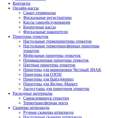
Контакты
Онлайн-кассы
Смарт-терминалы
Фискальные регистраторы
Кассы самообслуживания
Кнопочные кассы
Фискальные накопители
Принтеры этикеток
Настольные термопринтеры этикеток
Настольные термотрансферные принтеры
этикеток
Мобильные принтеры этикеток
Промышленные принтеры этикеток
Цветные принтеры этикеток
Принтеры для маркировки Честный ЗНАК
Принтеры для ОЗОН
Принтеры для Вайлдберриз
Принтеры для Яндекс Маркет
Аксессуары для принтеров этикеток
Расходные материалы
Самоклеящиеся этикетки
Термотрансферная лента
Сканеры штрихкода
Ручные сканеры штрихкода
Настольные сканеры штрихкода