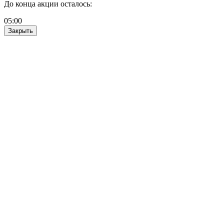
До конца акции осталось:
05
:
00
Закрыть