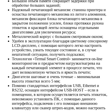
Большой объем памяти сокращает задержки при
обработке больших заданий;
Надежный печатающий механизм: станина принтера и
оснастка печатающего механизма из литого алюминия,
механизм фиксации блока печатающего механизма в
закрытом положении усилен, блоки протяжки рулона
этикеток и красящей ленты оснащены отдельными
двигателями для увеличения ресурса;
Металлический корпус с большим смотровым окном;
Удобен в эксплуатации благодаря цветному сенсорному
LCD-дисплею, с помощью которого легко настроить
устройство, узнать текущее состояние и, в случае
нештатной ситуации, получить подсказки;
Технология «Termal Smart Control» занимается on-line
мониторингом и предрасчетом нагрузки/нагрева на
каждый печатающий элемент в процессе печати, что
дает великолепную четкость и яркость печати;
Двигатели шаговые и очень точные – минимальная
высота этикетки всего 5 мм;
Помимо стандартных интерфейсов USB, Ethernet и
RS232, оснащен интерфейсом USB-HOST – если в
помещении, в котором осуществляется печать этикеток,
невозможно установить ПК, с помощью данного
интерфейса, подключив с его помощью внешнюю
клавиатуру или сканер штрих-кодов, можно настроить