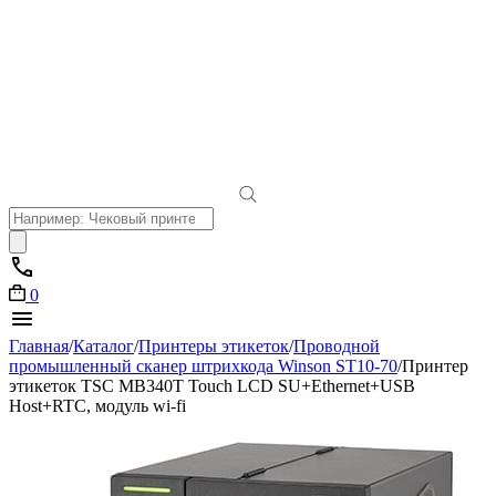
Поиск
товаров
0
Главная
/
Каталог
/
Принтеры этикеток
/
Проводной
промышленный сканер штрихкода Winson ST10-70
/
Принтер
этикеток TSC MB340T Touch LCD SU+Ethernet+USB
Host+RTC, модуль wi-fi