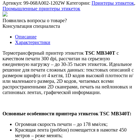
этикеток
Артикул:
99-068A002-1202W
Категории:
Принтеры этикеток
,
TSC
Промышленные принтеры этикеток
MB340T
Touch
Появились вопросы о товаре?
LCD
Консультация специалиста
SU+Ethernet+USB
Host+RTC,
Описание
модуль
Характеристики
wi-
fi
Термотрансферный принтер этикеток
TSC MB340T
с
качеством печати 300 dpi, рассчитан на серьезную
ежедневную нагрузку – до 30-35 тысяч этикеток. Идеальное
решение для печати сложных данных: текстовых описаний с
размером шрифта от 4 кегля, 1D кодов высокой плотности и/
или маленького размера, 2D кодов, читаемых всеми
распространенными 2D сканерами, печать на нейлоновых и
сатиновых лентах, графической информации.
Основные особенности принтера этикеток TSC MB340T:
Огромная скорость печати – до 178 мм/сек;
Красящая лента (риббон) помещается в намотке 450
метров – реже менять;