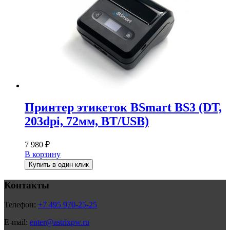
Принтер этикеток BSmart BS3 (DT,
203dpi, 72мм, BT/USB)
7 980
₽
В корзину
Купить в один клик
Контакты
Телефон:
+7 495 970-25-25
E-mail:
enter@astrixpw.ru