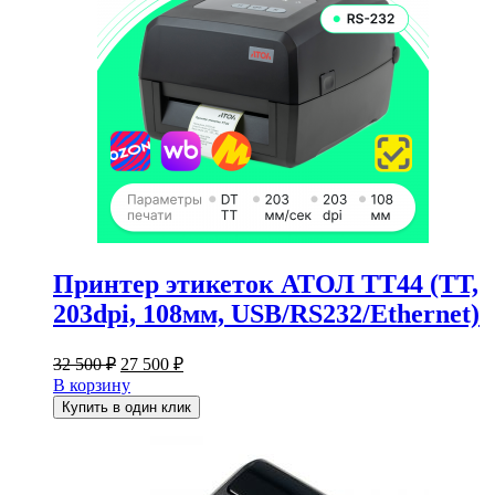
Принтер этикеток АТОЛ ТТ44 (TT,
203dpi, 108мм, USB/RS232/Ethernet)
Первоначальная
Текущая
32 500
₽
27 500
₽
цена
цена:
В корзину
составляла
27
Купить в один клик
32
500 ₽.
500 ₽.