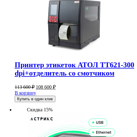
Принтер этикеток АТОЛ ТТ621-300
dpi+отделитель со смотчиком
Первоначальная
Текущая
113 600
₽
108 600
₽
цена
цена:
В корзину
составляла
108
Купить в один клик
113
600 ₽.
600 ₽.
Скидка 15%