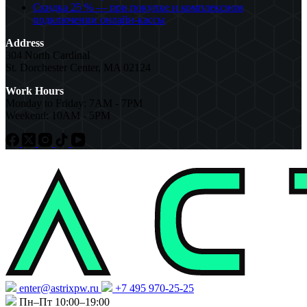
Скидка 25 % — при покупке и комплексном
подключении онлайн-кассы
Address
304 North Cardinal
St. Dorchester Center, MA 02124
Work Hours
Monday to Friday: 7AM - 7PM
Weekend: 10AM - 5PM
enter@astrixpw.ru
+7 495 970-25-25
Пн–Пт 10:00–19:00