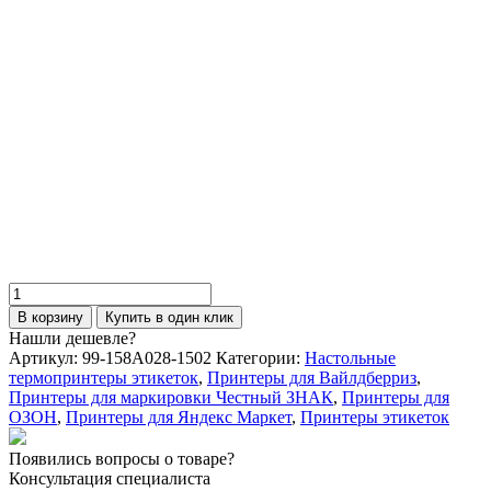
Принтер этикеток TSC DA320 (DT,
300dpi, 106мм, USB/Ethernet, RTC)
31 890
₽
В корзину
Купить в один клик
Количество
товара
В корзину
Купить в один клик
Принтер
Нашли дешевле?
этикеток
Артикул:
99-158A028-1502
Категории:
Настольные
TSC
термопринтеры этикеток
,
Принтеры для Вайлдберриз
,
DA220
Принтеры для маркировки Честный ЗНАК
,
Принтеры для
(DT,
ОЗОН
,
Принтеры для Яндекс Маркет
,
Принтеры этикеток
203dpi,
108мм,
Появились вопросы о товаре?
USB/RS232/Ethernet/BT)
Консультация специалиста