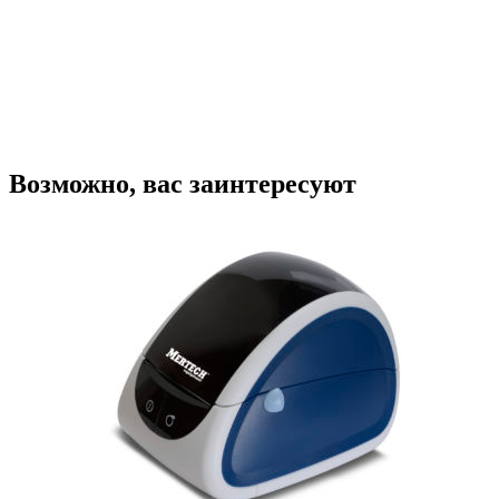
Принтер этикеток TSC DA320 (DT,
300dpi, 106мм, USB/Ethernet, RTC)
31 890
₽
В корзину
Купить в один клик
Возможно, вас заинтересуют