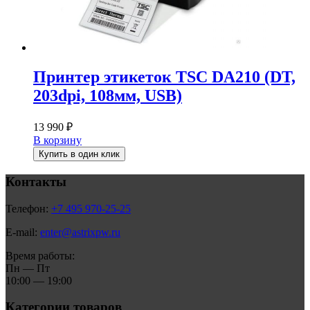
Принтер этикеток TSC DA210 (DT,
203dpi, 108мм, USB)
13 990
₽
В корзину
Купить в один клик
Контакты
Телефон:
+7 495 970-25-25
E-mail:
enter@astrixpw.ru
Время работы:
Пн — Пт
10:00 — 19:00
Категории товаров