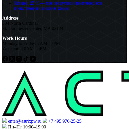
Скидка 25 % — при покупке и комплексном
подключении онлайн-кассы
Address
304 North Cardinal
St. Dorchester Center, MA 02124
Work Hours
Monday to Friday: 7AM - 7PM
Weekend: 10AM - 5PM
enter@astrixpw.ru
+7 495 970-25-25
Пн–Пт 10:00–19:00