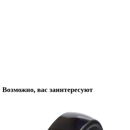
Принтер этикеток Godex DT4x (DT,
203dpi, 108мм,
USB/RS232/Ethernet/BT/WiFi)
35 980
₽
В корзину
Купить в один клик
Возможно, вас заинтересуют