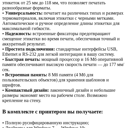
этикеток от 25 мм до 118 мм, что позволяет печатать
разнообразные форматы.
•
Универсальность:
печатает на различных типах и размерах
термоматериалов, включая этикетки с черными метками.
Автоматическое и ручное определение длины этикетки для
максимальной гибкости.
•
Надежность:
встроенные фиксаторы предотвращают
смещение этикетки во время печати, обеспечивая точный и
аккуратный результат.
• Простота подключения:
стандартные интерфейсы USB,
Ethernet и RS-232 для легкой интеграции в вашу систему.
•
Быстрая печать:
мощный процессор и 16 Мб оперативной
памяти обеспечивают высокую скорость печати — до 177 мм/
сек.
• Встроенная память:
8 Мб памяти (4 Мб для
пользовательских объектов) для хранения шаблонов и
шрифтов.
•
Компактный дизайн:
лаконичный дизайн и небольшие
размеры экономят место на рабочем столе. Возможно
крепление на стену.
В комплекте с принтером вы получаете:
• Полную русифицированную инструкцию;
• Драйверы для Windows 7 — Windows 10;