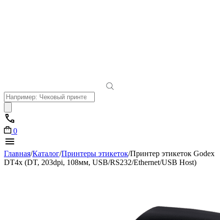
Поиск
товаров
0
Главная
/
Каталог
/
Принтеры этикеток
/
Принтер этикеток Godex
DT4x (DT, 203dpi, 108мм, USB/RS232/Ethernet/USB Host)