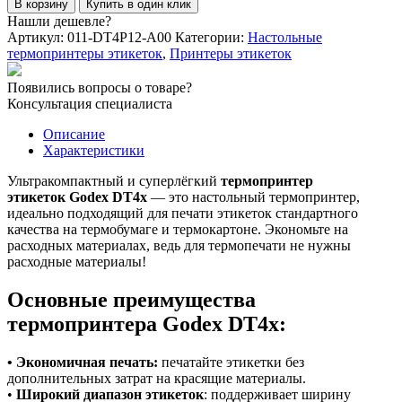
В корзину
Купить в один клик
Принтер
Нашли дешевле?
этикеток
Артикул:
011-DT4P12-A00
Категории:
Настольные
Godex
термопринтеры этикеток
,
Принтеры этикеток
DT4x
(DT,
Появились вопросы о товаре?
203dpi,
Консультация специалиста
108мм,
USB/RS232/Ethernet/USB
Описание
Host)
Характеристики
Ультракомпактный и суперлёгкий
термопринтер
этикеток Godex DT4x
— это настольный термопринтер,
идеально подходящий для печати этикеток стандартного
качества на термобумаге и термокартоне. Экономьте на
расходных материалах, ведь для термопечати не нужны
расходные материалы!
Основные преимущества
термопринтера Godex DT4x:
• Экономичная печать:
печатайте этикетки без
дополнительных затрат на красящие материалы.
•
Широкий диапазон этикеток
: поддерживает ширину