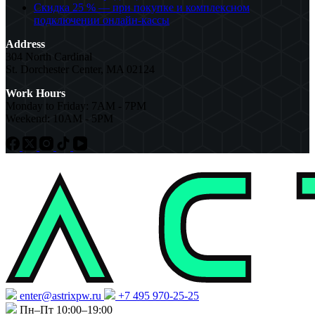
Скидка 25 % — при покупке и комплексном
подключении онлайн-кассы
Address
304 North Cardinal
St. Dorchester Center, MA 02124
Work Hours
Monday to Friday: 7AM - 7PM
Weekend: 10AM - 5PM
enter@astrixpw.ru
+7 495 970-25-25
Пн–Пт 10:00–19:00