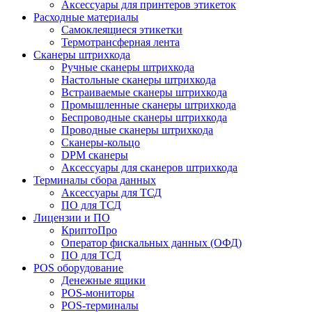
Аксессуары для принтеров этикеток
Расходные материалы
Самоклеящиеся этикетки
Термотрансферная лента
Сканеры штрихкода
Ручные сканеры штрихкода
Настольные сканеры штрихкода
Встраиваемые сканеры штрихкода
Промышленные сканеры штрихкода
Беспроводные сканеры штрихкода
Проводные сканеры штрихкода
Сканеры-кольцо
DPM сканеры
Аксессуары для сканеров штрихкода
Терминалы сбора данных
Аксессуары для ТСД
ПО для ТСД
Лицензии и ПО
КриптоПро
Оператор фискальных данных (ОФД)
ПО для ТСД
POS оборудование
Денежные ящики
POS-мониторы
POS-терминалы