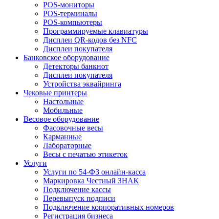
POS-мониторы
POS-терминалы
POS-компьютеры
Программируемые клавиатуры
Дисплеи QR-кодов без NFC
Дисплеи покупателя
Банковское оборудование
Детекторы банкнот
Дисплеи покупателя
Устройства эквайринга
Чековые принтеры
Настольные
Мобильные
Весовое оборудование
Фасовочные весы
Карманные
Лабораторные
Весы с печатью этикеток
Услуги
Услуги по 54-ФЗ онлайн-касса
Маркировка Честный ЗНАК
Подключение кассы
Перевыпуск подписи
Подключение корпоративных номеров
Регистрация бизнеса