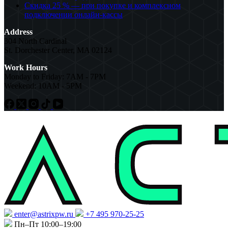
Скидка 25 % — при покупке и комплексном
подключении онлайн-кассы
Address
304 North Cardinal
St. Dorchester Center, MA 02124
Work Hours
Monday to Friday: 7AM - 7PM
Weekend: 10AM - 5PM
enter@astrixpw.ru
+7 495 970-25-25
Пн–Пт 10:00–19:00