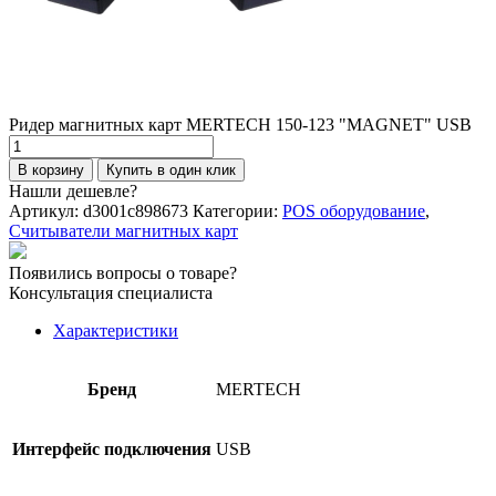
Ридер магнитных карт MERTECH 150-123 "MAGNET" USB
Количество
товара
В корзину
Купить в один клик
Ридер
Нашли дешевле?
магнитных
Артикул:
d3001c898673
Категории:
POS оборудование
,
карт
Считыватели магнитных карт
MERTECH
150-
Появились вопросы о товаре?
123
Консультация специалиста
"MAGNET"
USB
Характеристики
Бренд
MERTECH
Интерфейс подключения
USB