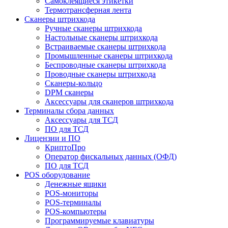
Самоклеящиеся этикетки
Термотрансферная лента
Сканеры штрихкода
Ручные сканеры штрихкода
Настольные сканеры штрихкода
Встраиваемые сканеры штрихкода
Промышленные сканеры штрихкода
Беспроводные сканеры штрихкода
Проводные сканеры штрихкода
Сканеры-кольцо
DPM сканеры
Аксессуары для сканеров штрихкода
Терминалы сбора данных
Аксессуары для ТСД
ПО для ТСД
Лицензии и ПО
КриптоПро
Оператор фискальных данных (ОФД)
ПО для ТСД
POS оборудование
Денежные ящики
POS-мониторы
POS-терминалы
POS-компьютеры
Программируемые клавиатуры