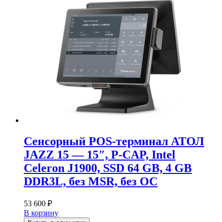
Сенсорный POS-терминал АТОЛ
JAZZ 15 — 15″, P-CAP, Intel
Celeron J1900, SSD 64 GB, 4 GB
DDR3L, без MSR, без ОС
53 600
₽
В корзину