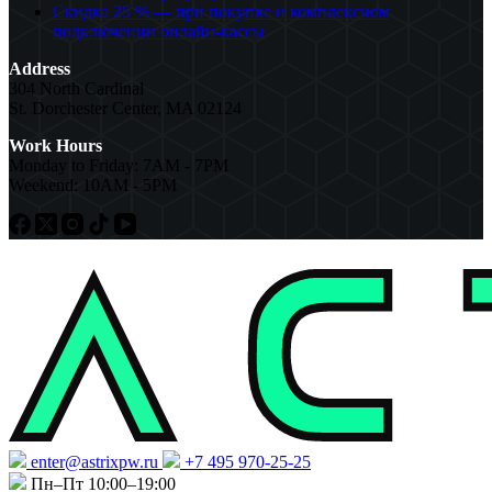
Скидка 25 % — при покупке и комплексном
подключении онлайн-кассы
Address
304 North Cardinal
St. Dorchester Center, MA 02124
Work Hours
Monday to Friday: 7AM - 7PM
Weekend: 10AM - 5PM
enter@astrixpw.ru
+7 495 970-25-25
Пн–Пт 10:00–19:00