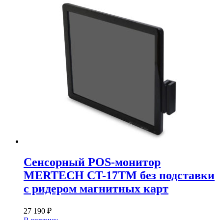
Сенсорный POS-монитор
MERTECH CT-17TM без подставки
с ридером магнитных карт
27 190
₽