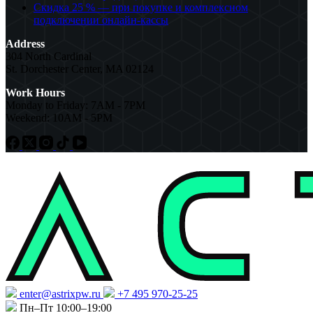
Скидка 25 % — при покупке и комплексном
подключении онлайн-кассы
Address
304 North Cardinal
St. Dorchester Center, MA 02124
Work Hours
Monday to Friday: 7AM - 7PM
Weekend: 10AM - 5PM
enter@astrixpw.ru
+7 495 970-25-25
Пн–Пт 10:00–19:00