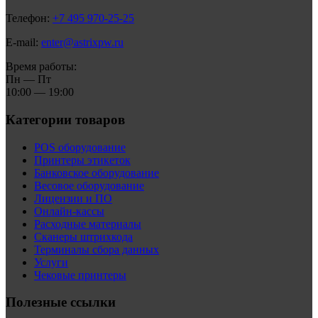
Телефон:
+7 495 970-25-25
E-mail:
enter@astrixpw.ru
Время работы:
Пн — Пт
10:00 — 19:00
Категории товаров
POS оборудование
Принтеры этикеток
Банковское оборудование
Весовое оборудование
Лицензии и ПО
Онлайн-кассы
Расходные материалы
Сканеры штрихкода
Терминалы сбора данных
Услуги
Чековые принтеры
Полезные ссылки