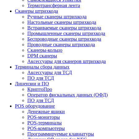
Термотрансферная лента
Сканеры штрихкода
Ручные сканеры штрихкода
Настольные сканеры штрихкода
Встраиваемые сканеры штрихкода
Промышленные сканеры штрихкода
Беспроводные сканеры штрихкода
Проводные сканеры штрихкода
Сканеры-кольцо
DPM сканеры
Аксессуары для сканеров штрихкода
Терминалы сбора данных
Аксессуары для ТСД
ПО для ТСД
Лицензии и ПО
КриптоПро
Оператор фискальных данных (ОФД)
ПО для ТСД
POS оборудование
Денежные ящики
POS-мониторы
POS-терминалы
POS-компьютеры
Программируемые клавиатуры