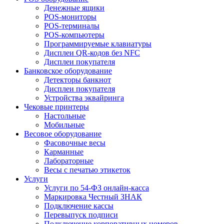
Денежные ящики
POS-мониторы
POS-терминалы
POS-компьютеры
Программируемые клавиатуры
Дисплеи QR-кодов без NFC
Дисплеи покупателя
Банковское оборудование
Детекторы банкнот
Дисплеи покупателя
Устройства эквайринга
Чековые принтеры
Настольные
Мобильные
Весовое оборудование
Фасовочные весы
Карманные
Лабораторные
Весы с печатью этикеток
Услуги
Услуги по 54-ФЗ онлайн-касса
Маркировка Честный ЗНАК
Подключение кассы
Перевыпуск подписи
Подключение корпоративных номеров