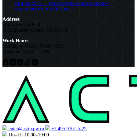
Скидка 25 % — при покупке и комплексном
подключении онлайн-кассы
Address
304 North Cardinal
St. Dorchester Center, MA 02124
Work Hours
Monday to Friday: 7AM - 7PM
Weekend: 10AM - 5PM
enter@astrixpw.ru
+7 495 970-25-25
Пн–Пт 10:00–19:00