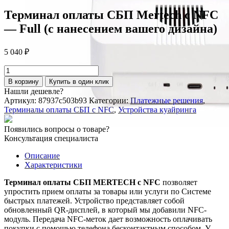
Терминал оплаты СБП Mertech с NFC
— Full (с нанесением вашего дизайна)
5 040
₽
Количество
товара
В корзину
Купить в один клик
Терминал
Нашли дешевле?
оплаты
Артикул:
87937c503b93
Категории:
Платежные решения
,
СБП
Терминалы оплаты СБП с NFC
,
Устройства куайринга
Mertech
с
Появились вопросы о товаре?
NFC
Консультация специалиста
-
Full
Описание
(с
Характеристики
нанесением
вашего
Терминал оплаты СБП MERTECH с NFC
позволяет
дизайна)
упростить прием оплаты за товары или услуги по Системе
быстрых платежей. Устройство представляет собой
обновленный QR-дисплей, в который мы добавили NFC-
модуль. Передача NFC-меток дает возможность оплачивать
покупки с помощью телефона бесконтактным способом. У