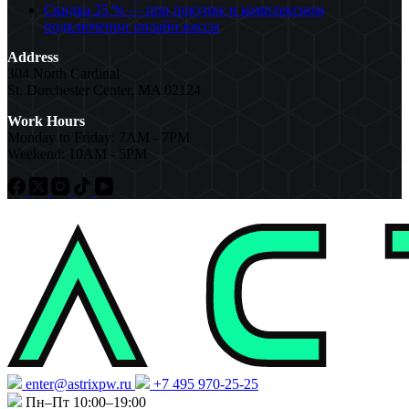
Скидка 25 % — при покупке и комплексном
подключении онлайн-кассы
Address
304 North Cardinal
St. Dorchester Center, MA 02124
Work Hours
Monday to Friday: 7AM - 7PM
Weekend: 10AM - 5PM
enter@astrixpw.ru
+7 495 970-25-25
Пн–Пт 10:00–19:00