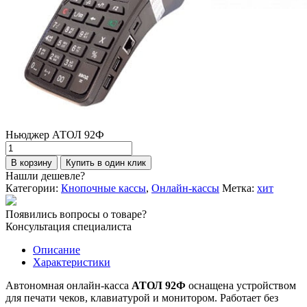
Ньюджер АТОЛ 92Ф
Количество
товара
В корзину
Купить в один клик
Ньюджер
Нашли дешевле?
АТОЛ
Категории:
Кнопочные кассы
,
Онлайн-кассы
Метка:
хит
92Ф
Появились вопросы о товаре?
Консультация специалиста
Описание
Характеристики
Автономная онлайн-касса
АТОЛ 92Ф
оснащена устройством
для печати чеков, клавиатурой и монитором. Работает без