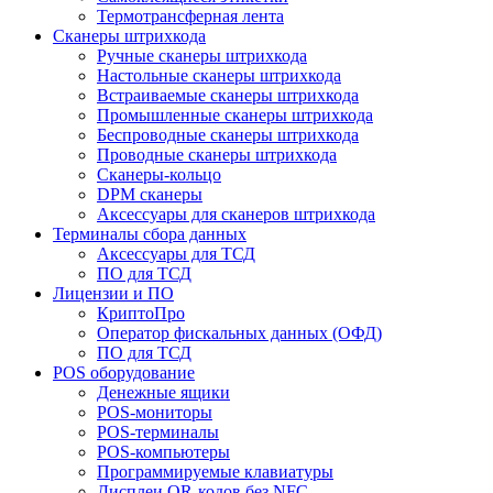
Термотрансферная лента
Сканеры штрихкода
Ручные сканеры штрихкода
Настольные сканеры штрихкода
Встраиваемые сканеры штрихкода
Промышленные сканеры штрихкода
Беспроводные сканеры штрихкода
Проводные сканеры штрихкода
Сканеры-кольцо
DPM сканеры
Аксессуары для сканеров штрихкода
Терминалы сбора данных
Аксессуары для ТСД
ПО для ТСД
Лицензии и ПО
КриптоПро
Оператор фискальных данных (ОФД)
ПО для ТСД
POS оборудование
Денежные ящики
POS-мониторы
POS-терминалы
POS-компьютеры
Программируемые клавиатуры
Дисплеи QR-кодов без NFC