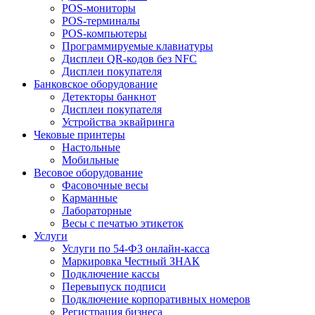
POS-мониторы
POS-терминалы
POS-компьютеры
Программируемые клавиатуры
Дисплеи QR-кодов без NFC
Дисплеи покупателя
Банковское оборудование
Детекторы банкнот
Дисплеи покупателя
Устройства эквайринга
Чековые принтеры
Настольные
Мобильные
Весовое оборудование
Фасовочные весы
Карманные
Лабораторные
Весы с печатью этикеток
Услуги
Услуги по 54-ФЗ онлайн-касса
Маркировка Честный ЗНАК
Подключение кассы
Перевыпуск подписи
Подключение корпоративных номеров
Регистрация бизнеса