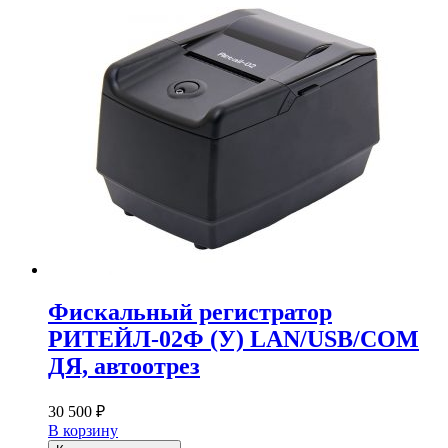
Фискальный регистратор
РИТЕЙЛ-02Ф (У) LAN/USB/COM
ДЯ, автоотрез
30 500
₽
В корзину