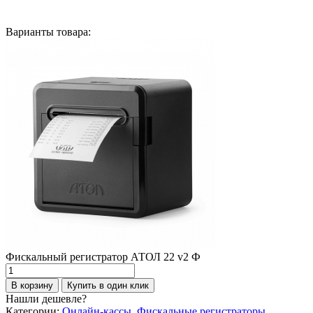
Варианты товара:
Фискальный регистратор АТОЛ 22 v2 Ф
Количество
товара
В корзину
Купить в один клик
Фискальный
Нашли дешевле?
регистратор
Категории:
Онлайн-кассы
,
Фискальные регистраторы