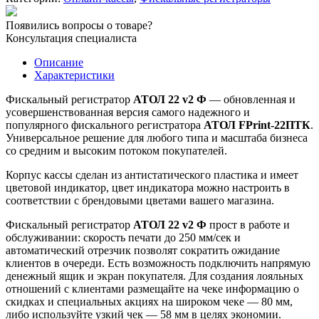
АТОЛ
22
Появились вопросы о товаре?
v2
Консультация специалиста
Ф
Описание
Характеристики
Фискальный регистратор
АТОЛ 22 v2 Ф
— обновленная и
усовершенствованная версия самого надежного и
популярного фискального регистратора
АТОЛ FPrint-22ПТК
.
Универсальное решение для любого типа и масштаба бизнеса
со средним и высоким потоком покупателей.
Корпус кассы сделан из антистатического пластика и имеет
цветовой индикатор, цвет индикатора можно настроить в
соответствии с брендовыми цветами вашего магазина.
Фискальный регистратор
АТОЛ 22 v2 Ф
прост в работе и
обслуживании: скорость печати до 250 мм/сек и
автоматический отрезчик позволят сократить ожидание
клиентов в очереди. Есть возможность подключить напрямую
денежный ящик и экран покупателя. Для создания лояльных
отношений с клиентами размещайте на чеке информацию о
скидках и специальных акциях на широком чеке — 80 мм,
либо используйте узкий чек — 58 мм в целях экономии.