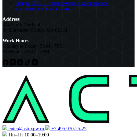
Скидка 25 % — при покупке и комплексном
подключении онлайн-кассы
Address
304 North Cardinal
St. Dorchester Center, MA 02124
Work Hours
Monday to Friday: 7AM - 7PM
Weekend: 10AM - 5PM
enter@astrixpw.ru
+7 495 970-25-25
Пн–Пт 10:00–19:00