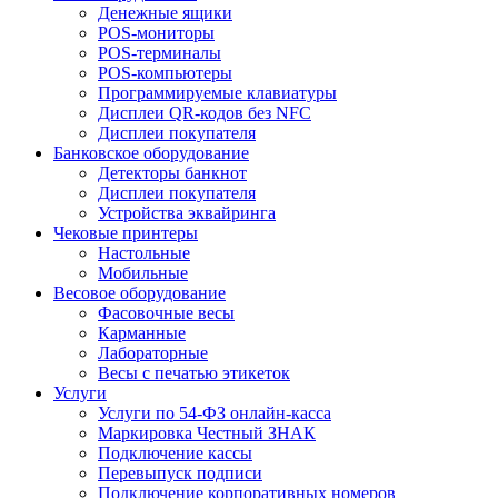
Денежные ящики
POS-мониторы
POS-терминалы
POS-компьютеры
Программируемые клавиатуры
Дисплеи QR-кодов без NFC
Дисплеи покупателя
Банковское оборудование
Детекторы банкнот
Дисплеи покупателя
Устройства эквайринга
Чековые принтеры
Настольные
Мобильные
Весовое оборудование
Фасовочные весы
Карманные
Лабораторные
Весы с печатью этикеток
Услуги
Услуги по 54-ФЗ онлайн-касса
Маркировка Честный ЗНАК
Подключение кассы
Перевыпуск подписи
Подключение корпоративных номеров