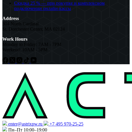
Скидка 25 % — при покупке и комплексном
подключении онлайн-кассы
Address
304 North Cardinal
St. Dorchester Center, MA 02124
Work Hours
Monday to Friday: 7AM - 7PM
Weekend: 10AM - 5PM
enter@astrixpw.ru
+7 495 970-25-25
Пн–Пт 10:00–19:00