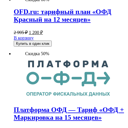
OFD.ru: тарифный план «ОФД
Красный на 12 месяцев»
Первоначальная
Текущая
2 995
₽
1 200
₽
цена
цена:
В корзину
составляла
1
Купить в один клик
2
200 ₽.
995 ₽.
Скидка 50%
Платформа ОФД — Тариф «ОФД +
Маркировка на 15 месяцев»