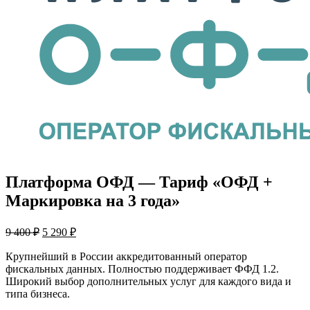
Платформа ОФД — Тариф «ОФД +
Маркировка на 3 года»
Первоначальная
Текущая
9 400
₽
5 290
₽
цена
цена:
составляла
5
Крупнейший в России аккредитованный оператор
9
фискальных данных. Полностью поддерживает ФФД 1.2.
290 ₽.
Широкий выбор дополнительных услуг для каждого вида и
400 ₽.
типа бизнеса.