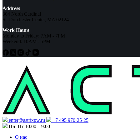
Address
304 North Cardinal
St. Dorchester Center, MA 02124
Work Hours
Monday to Friday: 7AM - 7PM
Weekend: 10AM - 5PM
enter@astrixpw.ru
+7 495 970-25-25
Пн–Пт 10:00–19:00
О нас