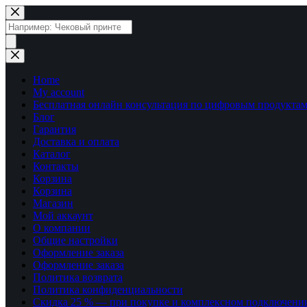
Перейти
к
Поиск
сути
товаров
Home
My account
Бесплатная онлайн консультация по цифровым продуктам
Блог
Гарантия
Доставка и оплата
Каталог
Контакты
Корзина
Корзина
Магазин
Мой аккаунт
О компании
Общие настройки
Оформление заказа
Оформление заказа
Политика возврата
Политика конфиденциальности
Скидка 25 % — при покупке и комплексном подключени