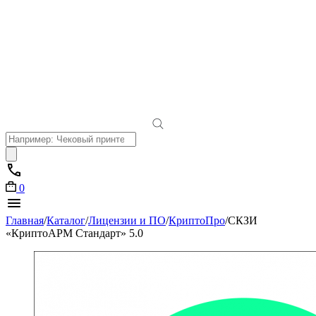
Поиск
товаров
0
Главная
/
Каталог
/
Лицензии и ПО
/
КриптоПро
/
СКЗИ
«КриптоАРМ Стандарт» 5.0