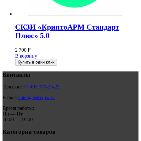
СКЗИ «КриптоАРМ Стандарт
Плюс» 5.0
2 700
₽
В корзину
Купить в один клик
Контакты
Телефон:
+7 495 970-25-25
E-mail:
enter@astrixpw.ru
Время работы:
Пн — Пт
10:00 — 19:00
Категории товаров