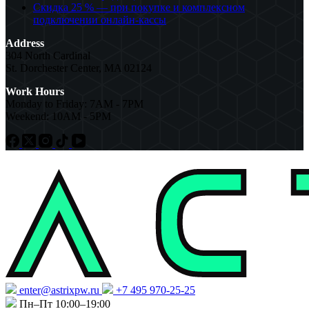
Скидка 25 % — при покупке и комплексном
подключении онлайн-кассы
Address
304 North Cardinal
St. Dorchester Center, MA 02124
Work Hours
Monday to Friday: 7AM - 7PM
Weekend: 10AM - 5PM
enter@astrixpw.ru
+7 495 970-25-25
Пн–Пт 10:00–19:00