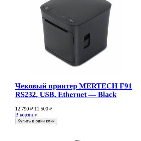
Чековый принтер MERTECH F91
RS232, USB, Ethernet — Black
Первоначальная
Текущая
12 790
₽
11 500
₽
цена
цена:
В корзину
составляла
11
Купить в один клик
12
500 ₽.
790 ₽.