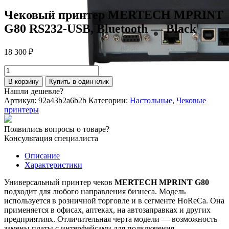
Чековый принтер MERTECH MPRINT
G80 RS232-USB, Bluetooth — Black
18 300
₽
Количество
товара
В корзину
Купить в один клик
Чековый
Нашли дешевле?
принтер
Артикул:
92a43b2a6b2b
Категории:
Настольные
,
Чековые
MERTECH
принтеры
MPRINT
G80
Появились вопросы о товаре?
RS232-
Консультация специалиста
USB,
Bluetooth
Описание
-
Характеристики
Black
Универсальный принтер чеков
MERTECH MPRINT G80
подходит для любого направления бизнеса. Модель
используется в розничной торговле и в сегменте HoReCa. Она
применяется в офисах, аптеках, на автозаправках и других
предприятиях. Отличительная черта модели — возможность
замены платы с интерфейсами для подключения.