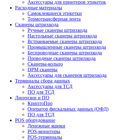
Аксессуары для принтеров этикеток
Расходные материалы
Самоклеящиеся этикетки
Термотрансферная лента
Сканеры штрихкода
Ручные сканеры штрихкода
Настольные сканеры штрихкода
Встраиваемые сканеры штрихкода
Промышленные сканеры штрихкода
Беспроводные сканеры штрихкода
Проводные сканеры штрихкода
Сканеры-кольцо
DPM сканеры
Аксессуары для сканеров штрихкода
Терминалы сбора данных
Аксессуары для ТСД
ПО для ТСД
Лицензии и ПО
КриптоПро
Оператор фискальных данных (ОФД)
ПО для ТСД
POS оборудование
Денежные ящики
POS-мониторы
POS-терминалы