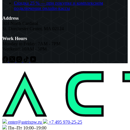
Скидка 25 % — при покупке и комплексном
подключении онлайн-кассы
Address
304 North Cardinal
St. Dorchester Center, MA 02124
Work Hours
Monday to Friday: 7AM - 7PM
Weekend: 10AM - 5PM
enter@astrixpw.ru
+7 495 970-25-25
Пн–Пт 10:00–19:00