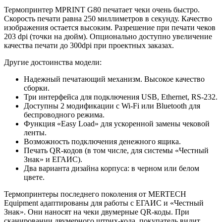
Термопринтер MPRINT G80 печатает чеки очень быстро.
Скорость печати равна 250 миллиметров в секунду. Качество
изображения остается высоким. Разрешение при печати чеков
203 dpi (точки на дюйм). Опционально доступно увеличение
качества печати до 300dpi при проектных заказах.
Другие достоинства модели:
Надежный печатающий механизм. Высокое качество
сборки.
Три интерфейса для подключения USB, Ethernet, RS-232.
Доступны 2 модификации с Wi-Fi или Bluetooth для
беспроводного режима.
Функция «Easy Load» для ускоренной замены чековой
ленты.
Возможность подключения денежного ящика.
Печать QR-кодов (в том числе, для системы «Честный
Знак» и ЕГАИС).
Два варианта дизайна корпуса: в черном или белом
цвете.
Термопринтеры последнего поколения от MERTECH
Equipment адаптированы для работы с ЕГАИС и «Честный
Знак». Они наносят на чеки двумерные QR-коды. При
сканировании двумерного штрих-кода, покупатель видит