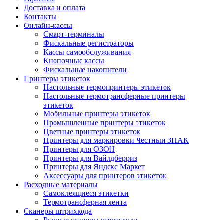
Доставка и оплата
Контакты
Онлайн-кассы
Смарт-терминалы
Фискальные регистраторы
Кассы самообслуживания
Кнопочные кассы
Фискальные накопители
Принтеры этикеток
Настольные термопринтеры этикеток
Настольные термотрансферные принтеры
этикеток
Мобильные принтеры этикеток
Промышленные принтеры этикеток
Цветные принтеры этикеток
Принтеры для маркировки Честный ЗНАК
Принтеры для ОЗОН
Принтеры для Вайлдберриз
Принтеры для Яндекс Маркет
Аксессуары для принтеров этикеток
Расходные материалы
Самоклеящиеся этикетки
Термотрансферная лента
Сканеры штрихкода
Ручные сканеры штрихкода