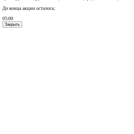
До конца акции осталось:
05
:
00
Закрыть