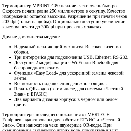
Термопринтер MPRINT G80 печатает чеки очень быстро.
Скорость печати равна 250 миллиметров в секунду. Качество
изображения остается высоким. Разрешение при печати чеков
203 dpi (точки на дюйм). Опционально доступно увеличение
качества печати до 300dpi при проектных заказах.
Другие достоинства модели:
Надежный печатающий механизм. Высокое качество
сборки.
Три интерфейса для подключения USB, Ethernet, RS-232.
Доступны 2 модификации с Wi-Fi или Bluetooth для
беспроводного режима.
Функция «Easy Load» для ускоренной замены чековой
ленты.
Возможность подключения денежного ящика.
Печать QR-кодов (в том числе, для системы «Честный
Знак» и ЕГАИС).
Два варианта дизайна корпуса: в черном или белом
цвете.
Термопринтеры последнего поколения от MERTECH
Equipment адаптированы для работы с ЕГАИС и «Честный
Знак». Они наносят на чеки двумерные QR-коды. При
сканировании двумерного штрих-кода, покупатель видит