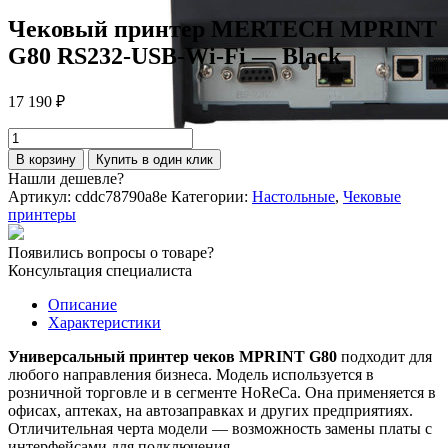
Чековый принтер MERTECH MPRINT
G80 RS232-USB-Wi-Fi — Black
17 190
₽
Количество
товара
В корзину
Купить в один клик
Чековый
Нашли дешевле?
принтер
Артикул:
cddc78790a8e
Категории:
Настольные
,
Чековые
MERTECH
принтеры
MPRINT
G80
Появились вопросы о товаре?
RS232-
Консультация специалиста
USB-
Wi-
Описание
Fi
Характеристики
-
Black
Универсальный принтер чеков MPRINT G80
подходит для
любого направления бизнеса. Модель используется в
розничной торговле и в сегменте HoReCa. Она применяется в
офисах, аптеках, на автозаправках и других предприятиях.
Отличительная черта модели — возможность замены платы с
интерфейсами для подключения.