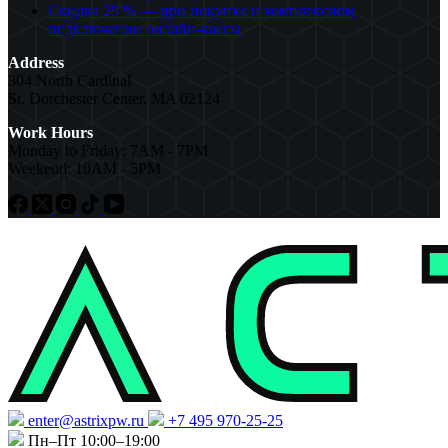
Скидка 25 % — при покупке и комплексном
подключении онлайн-кассы
Address
304 North Cardinal
St. Dorchester Center, MA 02124
Work Hours
Monday to Friday: 7AM - 7PM
Weekend: 10AM - 5PM
enter@astrixpw.ru
+7 495 970-25-25
Пн–Пт 10:00–19:00