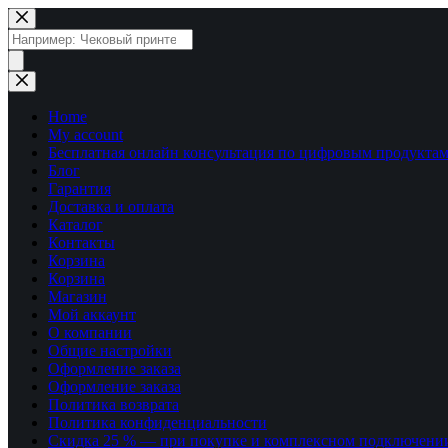
Перейти
к
Поиск
сути
товаров
Home
My account
Бесплатная онлайн консультация по цифровым продуктам
Блог
Гарантия
Доставка и оплата
Каталог
Контакты
Корзина
Корзина
Магазин
Мой аккаунт
О компании
Общие настройки
Оформление заказа
Оформление заказа
Политика возврата
Политика конфиденциальности
Скидка 25 % — при покупке и комплексном подключени