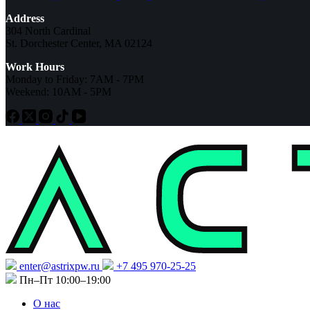
Address
304 North Cardinal
St. Dorchester Center, MA 02124
Work Hours
Monday to Friday: 7AM - 7PM
Weekend: 10AM - 5PM
enter@astrixpw.ru
+7 495 970-25-25
Пн–Пт 10:00–19:00
О нас