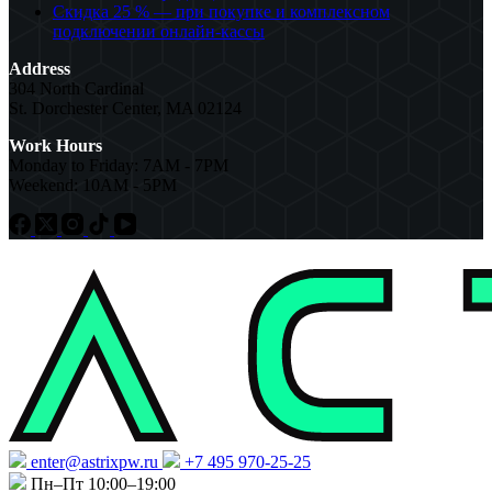
Скидка 25 % — при покупке и комплексном
подключении онлайн-кассы
Address
304 North Cardinal
St. Dorchester Center, MA 02124
Work Hours
Monday to Friday: 7AM - 7PM
Weekend: 10AM - 5PM
enter@astrixpw.ru
+7 495 970-25-25
Пн–Пт 10:00–19:00