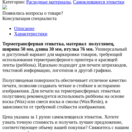
Категории:
Расходные материалы
,
Самоклеящиеся этикетки
ПГЛ
50х30
Появились вопросы о товаре?
мм/1000
Консультация специалиста
шт.
вт
Описание
76
Характеристики
мм
Термотрансферная этикетка, материал полуглянец,
ширина 50 мм, длина 30 мм, втулка 76 мм.
Универсальный
и доступный вариант для маркировки товаров, требующий
использования термотрансферного принтера и красящей
ленты (риббона). Идеально подходит для печати штрихкодов,
текстовой информации, логотипов и другой графики.
Полуглянцевая поверхность обеспечивает отличное качество
печати, позволяя создавать четкие и стойкие к истиранию
изображения. Для печати на термотрансферных этикетках
полуглянец рекомендуется использовать риббоны на основе
воска (Wax) или смеси воска и смолы (Wax/Resin), в
зависимости от требуемой стойкости изображения.
Цена указана за 1 рулон самоклеящихся этикеток. Хотите
узнать точную стоимость и получить лучшее предложение,
соответствующее объему вашей покупки? Свяжитесь с нашим