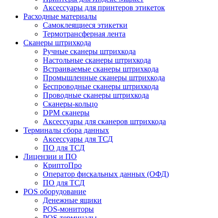
Аксессуары для принтеров этикеток
Расходные материалы
Самоклеящиеся этикетки
Термотрансферная лента
Сканеры штрихкода
Ручные сканеры штрихкода
Настольные сканеры штрихкода
Встраиваемые сканеры штрихкода
Промышленные сканеры штрихкода
Беспроводные сканеры штрихкода
Проводные сканеры штрихкода
Сканеры-кольцо
DPM сканеры
Аксессуары для сканеров штрихкода
Терминалы сбора данных
Аксессуары для ТСД
ПО для ТСД
Лицензии и ПО
КриптоПро
Оператор фискальных данных (ОФД)
ПО для ТСД
POS оборудование
Денежные ящики
POS-мониторы
POS-терминалы