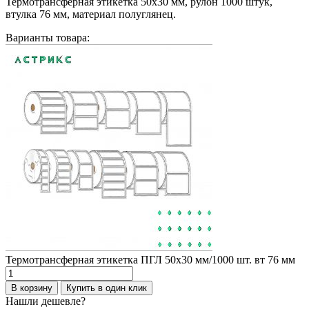
Термотрансферная этикетка 50х30 мм, рулон 1000 штук,
втулка 76 мм, материал полуглянец.
Варианты товара:
Термотрансферная этикетка ПГЛ 50х30 мм/1000 шт. вт 76 мм
Количество
товара
В корзину
Купить в один клик
Термотрансферная
Нашли дешевле?
этикетка