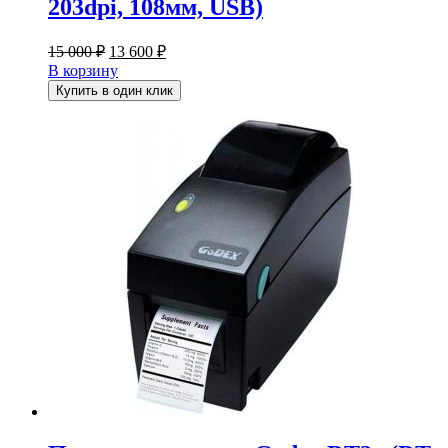
203dpi, 108мм, USB)
Первоначальная
Текущая
15 000
₽
13 600
₽
цена
цена:
В корзину
составляла
13
Купить в один клик
15
600 ₽.
000 ₽.