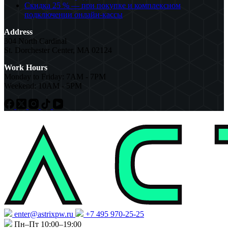
Скидка 25 % — при покупке и комплексном
подключении онлайн-кассы
Address
304 North Cardinal
St. Dorchester Center, MA 02124
Work Hours
Monday to Friday: 7AM - 7PM
Weekend: 10AM - 5PM
enter@astrixpw.ru
+7 495 970-25-25
Пн–Пт 10:00–19:00