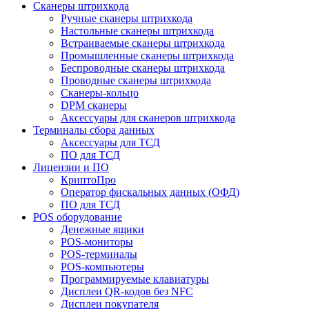
Сканеры штрихкода
Ручные сканеры штрихкода
Настольные сканеры штрихкода
Встраиваемые сканеры штрихкода
Промышленные сканеры штрихкода
Беспроводные сканеры штрихкода
Проводные сканеры штрихкода
Сканеры-кольцо
DPM сканеры
Аксессуары для сканеров штрихкода
Терминалы сбора данных
Аксессуары для ТСД
ПО для ТСД
Лицензии и ПО
КриптоПро
Оператор фискальных данных (ОФД)
ПО для ТСД
POS оборудование
Денежные ящики
POS-мониторы
POS-терминалы
POS-компьютеры
Программируемые клавиатуры
Дисплеи QR-кодов без NFC
Дисплеи покупателя