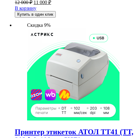
Первоначальная
Текущая
12 000
₽
11 000
₽
цена
цена:
В корзину
составляла
11
Купить в один клик
12
000 ₽.
000 ₽.
Скидка 9%
Принтер этикеток АТОЛ ТТ41 (TT,